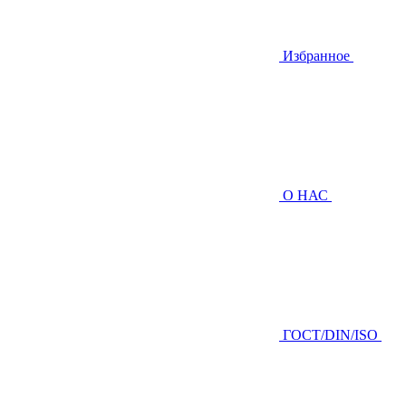
Избранное
О НАС
ГOCТ/DIN/ISO