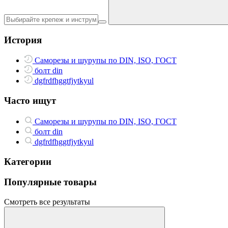
История
Саморезы и шурупы по DIN, ISO, ГОСТ
болт din
dgfrdfhggtfjytkyul
Часто ищут
Саморезы и шурупы по DIN, ISO, ГОСТ
болт din
dgfrdfhggtfjytkyul
Категории
Популярные товары
Смотреть все результаты