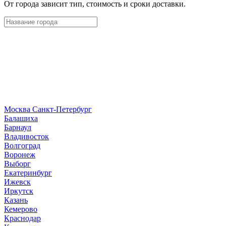
От города зависит тип, стоимость и сроки доставки.
Москва
Санкт-Петербург
Б
алашиха
Барнаул
В
ладивосток
Волгоград
Воронеж
Выборг
Е
катеринбург
И
жевск
Иркутск
К
азань
Кемерово
Краснодар