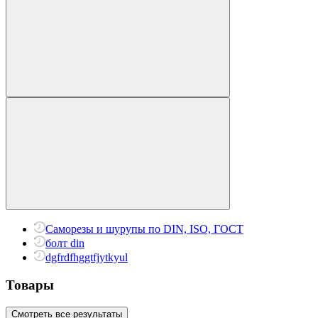
Саморезы и шурупы по DIN, ISO, ГОСТ
болт din
dgfrdfhggtfjytkyul
Товары
Смотреть все результаты