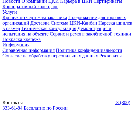
Новости
О компании ЦКИ
Карьера в ЦКИ
Сертификаты
Корпоративный календарь
Услуги
Крепеж по чертежам заказчика
Предложение для торговых
организаций
Доставка
Система ЦКИ-Канбан
Нарезка шпилек
в размер
Техническая консультация
Демонстрация и
испытания на объекте
Сервис и ремонт заклёпочной техники
Покраска крепежа
Информация
Справочная информация
Политика конфиденциальности
Согласие на обработку персональных данных
Реквизиты
Контакты
8 (800)
333-61-84
Бесплатно по России