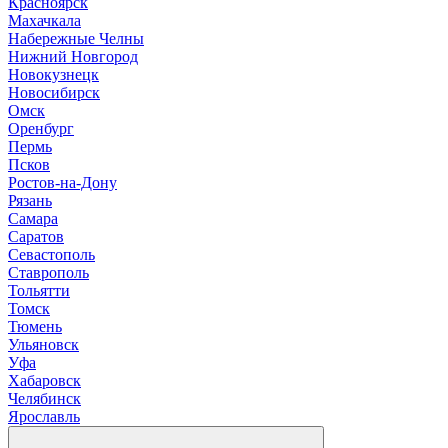
Красноярск
М
ахачкала
Н
абережные Челны
Нижний Новгород
Новокузнецк
Новосибирск
О
мск
Оренбург
П
ермь
Псков
Р
остов-на-Дону
Рязань
С
амара
Саратов
Севастополь
Ставрополь
Т
ольятти
Томск
Тюмень
У
льяновск
Уфа
Х
абаровск
Ч
елябинск
Я
рославль