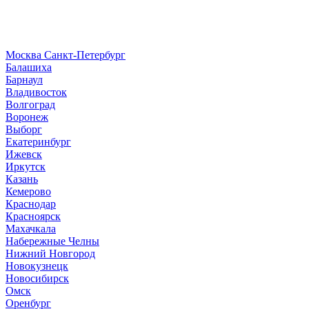
Москва
Санкт-Петербург
Б
алашиха
Барнаул
В
ладивосток
Волгоград
Воронеж
Выборг
Е
катеринбург
И
жевск
Иркутск
К
азань
Кемерово
Краснодар
Красноярск
М
ахачкала
Н
абережные Челны
Нижний Новгород
Новокузнецк
Новосибирск
О
мск
Оренбург