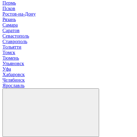
П
ермь
Псков
Р
остов-на-Дону
Рязань
С
амара
Саратов
Севастополь
Ставрополь
Т
ольятти
Томск
Тюмень
У
льяновск
Уфа
Х
абаровск
Ч
елябинск
Я
рославль