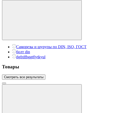
Саморезы и шурупы по DIN, ISO, ГОСТ
болт din
dgfrdfhggtfjytkyul
Товары
Смотреть все результаты