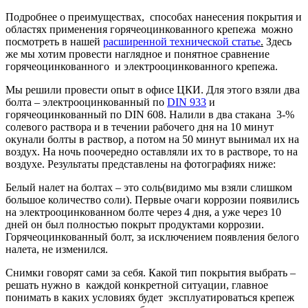
Подробнее о преимуществах, способах нанесения покрытия и
областях применения горячеоцинкованного крепежа можно
посмотреть в нашей
расширенной технической статье
.
Здесь
же мы хотим провести наглядное и понятное сравнение
горячеоцинкованного и электрооцинкованного крепежа.
Мы решили провести опыт в офисе ЦКИ. Для этого взяли два
болта – электрооцинкованный по
DIN 933
и
горячеоцинкованный по DIN 608. Налили в два стакана 3-%
солевого раствора и в течении рабочего дня на 10 минут
окунали болты в раствор, а потом на 50 минут вынимал их на
воздух. На ночь поочередно оставляли их то в растворе, то на
воздухе. Результаты представлены на фотографиях ниже:
Белый налет на болтах – это соль(видимо мы взяли слишком
большое количество соли). Первые очаги коррозии появились
на электрооцинкованном болте через 4 дня, а уже через 10
дней он был полностью покрыт продуктами коррозии.
Горячеоцинкованный болт, за исключением появления белого
налета, не изменился.
Снимки говорят сами за себя. Какой тип покрытия выбрать –
решать нужно в каждой конкретной ситуации, главное
понимать в каких условиях будет эксплуатироваться крепеж