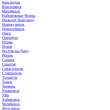
Краснодар
Красноярск
М
ахачкала
Н
абережные Челны
Нижний Новгород
Новокузнецк
Новосибирск
О
мск
Оренбург
П
ермь
Псков
Р
остов-на-Дону
Рязань
С
амара
Саратов
Севастополь
Ставрополь
Т
ольятти
Томск
Тюмень
У
льяновск
Уфа
Х
абаровск
Ч
елябинск
Я
рославль