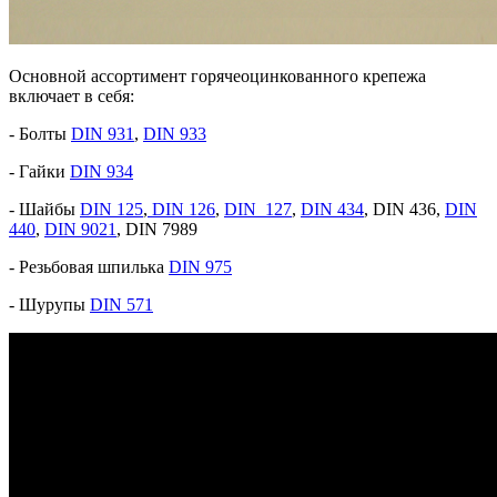
Основной ассортимент горячеоцинкованного крепежа
включает в себя:
- Болты
DIN 931
,
DIN 933
- Гайки
DIN 934
- Шайбы
DIN 125
,
DIN 126
,
DIN 127
,
DIN 434
, DIN 436,
DIN
440
,
DIN 9021
, DIN 7989
- Резьбовая шпилька
DIN 975
- Шурупы
DIN 571