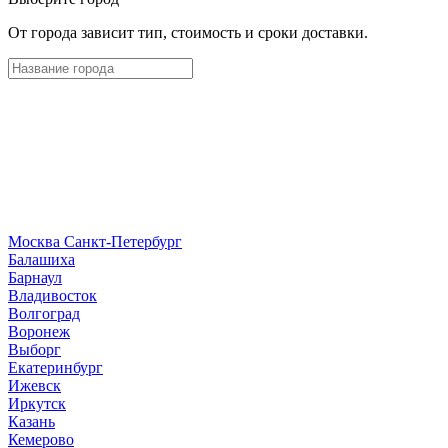
От города зависит тип, стоимость и сроки доставки.
Москва
Санкт-Петербург
Б
алашиха
Барнаул
В
ладивосток
Волгоград
Воронеж
Выборг
Е
катеринбург
И
жевск
Иркутск
К
азань
Кемерово