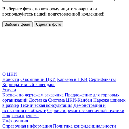
Выберите фото, по которому ищите товары или
воспользуйтесь нашей подготовленной коллекцией
Выбрать файл
Сделать фото
О ЦКИ
Новости
О компании ЦКИ
Карьера в ЦКИ
Сертификаты
Корпоративный календарь
Услуги
Крепеж по чертежам заказчика
Предложение для торговых
организаций
Доставка
Система ЦКИ-Канбан
Нарезка шпилек
в размер
Техническая консультация
Демонстрация и
испытания на объекте
Сервис и ремонт заклёпочной техники
Покраска крепежа
Информация
Справочная информация
Политика конфиденциальности