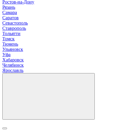
Р
остов-на-Дону
Рязань
С
амара
Саратов
Севастополь
Ставрополь
Т
ольятти
Томск
Тюмень
У
льяновск
Уфа
Х
абаровск
Ч
елябинск
Я
рославль