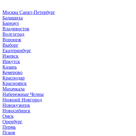
Москва
Санкт-Петербург
Б
алашиха
Барнаул
В
ладивосток
Волгоград
Воронеж
Выборг
Е
катеринбург
И
жевск
Иркутск
К
азань
Кемерово
Краснодар
Красноярск
М
ахачкала
Н
абережные Челны
Нижний Новгород
Новокузнецк
Новосибирск
О
мск
Оренбург
П
ермь
Псков