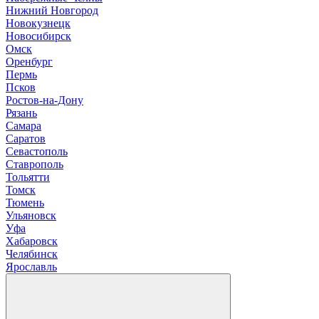
Нижний Новгород
Новокузнецк
Новосибирск
О
мск
Оренбург
П
ермь
Псков
Р
остов-на-Дону
Рязань
С
амара
Саратов
Севастополь
Ставрополь
Т
ольятти
Томск
Тюмень
У
льяновск
Уфа
Х
абаровск
Ч
елябинск
Я
рославль