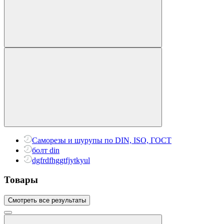
Саморезы и шурупы по DIN, ISO, ГОСТ
болт din
dgfrdfhggtfjytkyul
Товары
Смотреть все результаты