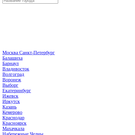
Москва
Санкт-Петербург
Б
алашиха
Барнаул
В
ладивосток
Волгоград
Воронеж
Выборг
Е
катеринбург
И
жевск
Иркутск
К
азань
Кемерово
Краснодар
Красноярск
М
ахачкала
Н
абережные Челны