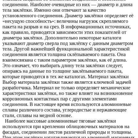
соединении. Наиболее очевидные из них — диаметр и длина
тела заклёпки. Именно они отвечают за качество
установленного соединения. Диаметр заклёпки определяет её
«несущую способность»: величины нагрузок скрепляемого
пакета на разрыв и на срез. В информационных источниках,
как правило, приводятся зависимости этих показателей от
диаметра заклёпки. Дополнительно некоторые каталоги
указывают диаметр сверла под заклёпку с данным диаметром
тела. Другой важнейшей функциональной характеристикой
соединения является толщина склёпываемого пакета. Она
взаимосвязана с таким параметром заклёпки, как её длина.
Это означает, что выбирать длину тела заклёпки следует,
опираясь на данные по толщине заклёпываемого пакета,
которые приводятся в тех же каталогах. Материал заклёпки
Выбор материала заклёпки также является ключевой задачей
разработчика. Материал не только определяет механические
характеристики заклёпки, но также влияет на возникновение
коррозионных контактных пар с другими элементами
соединения. В настоящее время используются алюминиевые
сплавы различного состава, углеродистые и нержавеющие
стали, сплавы на медной основе.
Наиболее массовые алюминиевые тяговые заклёпки
используются при креплении облицовочных материалов на
фасадах, соединении листов различной природы и толщины.
При этом заклёпки изготавливаются из алюминий-магниевых