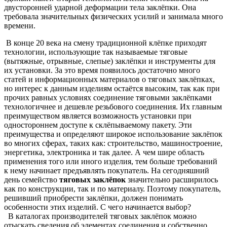
двусторонней ударной деформации тела заклёпки. Она
требовала значительных физических усилий и занимала много
времени.
В конце 20 века на смену традиционной клёпке приходят
технологии, использующие так называемые тяговые
(вытяжные, отрывные, слепые) заклёпки и инструменты для
их установки. За это время появилось достаточно много
статей и информационных материалов о тяговых заклёпках,
но интерес к данным изделиям остаётся высоким, так как при
прочих равных условиях соединение тяговыми заклёпками
технологичнее и дешевле резьбового соединения. Их главным
преимуществом является возможность установки при
одностороннем доступе к склёпываемому пакету. Эти
преимущества и определяют широкое использование заклёпок
во многих сферах, таких как: строительство, машиностроение,
энергетика, электроника и так далее. А чем шире область
применения того или иного изделия, тем больше требований
к нему начинает предъявлять покупатель. На сегодняшний
день семейство
тяговых заклёпок
значительно расширилось
как по конструкции, так и по материалу. Поэтому покупатель,
решивший приобрести заклёпки, должен понимать
особенности этих изделий. С чего начинается выбор?
В каталогах производителей тяговых заклёпок можно
отыскать сведения об элементах соединения и собственно