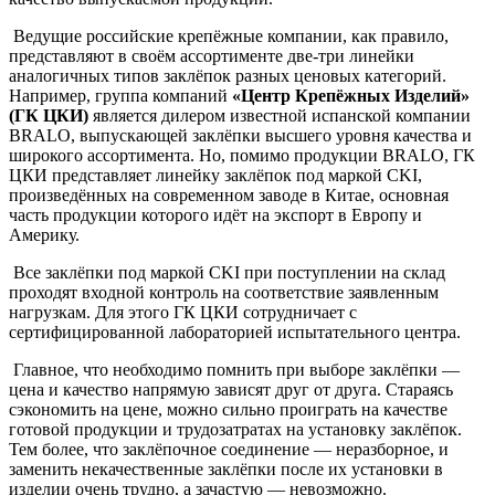
Ведущие российские крепёжные компании, как правило,
представляют в своём ассортименте две-три линейки
аналогичных типов заклёпок разных ценовых категорий.
Например, группа компаний
«Центр Крепёжных Изделий»
(ГК ЦКИ)
является дилером известной испанской компании
BRALO, выпускающей заклёпки высшего уровня качества и
широкого ассортимента. Но, помимо продукции BRALO, ГК
ЦКИ представляет линейку заклёпок под маркой CKI,
произведённых на современном заводе в Китае, основная
часть продукции которого идёт на экспорт в Европу и
Америку.
Все заклёпки под маркой CKI при поступлении на склад
проходят входной контроль на соответствие заявленным
нагрузкам. Для этого ГК ЦКИ сотрудничает с
сертифицированной лабораторией испытательного центра.
Главное, что необходимо помнить при выборе заклёпки —
цена и качество напрямую зависят друг от друга. Стараясь
сэкономить на цене, можно сильно проиграть на качестве
готовой продукции и трудозатратах на установку заклёпок.
Тем более, что заклёпочное соединение — неразборное, и
заменить некачественные заклёпки после их установки в
изделии очень трудно, а зачастую — невозможно.