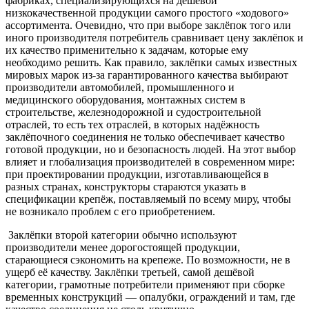
фабриках, специализирующихся на дешёвой
низкокачественной продукции самого простого «ходового»
ассортимента. Очевидно, что при выборе заклёпок того или
иного производителя потребитель сравнивает цену заклёпок и
их качество применительно к задачам, которые ему
необходимо решить. Как правило, заклёпки самых известных
мировых марок из-за гарантированного качества выбирают
производители автомобилей, промышленного и
медицинского оборудования, монтажных систем в
строительстве, железнодорожной и судостроительной
отраслей, то есть тех отраслей, в которых надёжность
заклёпочного соединения не только обеспечивает качество
готовой продукции, но и безопасность людей. На этот выбор
влияет и глобализация производителей в современном мире:
при проектировании продукции, изготавливающейся в
разных странах, конструкторы стараются указать в
спецификации крепёж, поставляемый по всему миру, чтобы
не возникало проблем с его приобретением.
Заклёпки второй категории обычно используют
производители менее дорогостоящей продукции,
старающиеся сэкономить на крепеже. По возможности, не в
ущерб её качеству. Заклёпки третьей, самой дешёвой
категории, грамотные потребители применяют при сборке
временных конструкций — опалубки, ограждений и там, где