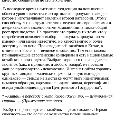
качество соединения не столь критично.
В последнее время наметилась тенденция на повышение
общего уровня качества и ассортимента продукции заводов,
которые изготавливают заклёпки второй категории. Этому
способствует их сотрудничество с ведущими европейскими и
американскими заклёпочными компаниями, а также общий
рост производства. На практике это приводит к тому, что у
потребителя появляется выбор — покупать продукцию «с
именем» или менее известную, но качественную и более
доступную по цене. Производителей заклёпок в Китае, в
отличие от России — великое множество. Там есть заводы
принадлежащие европейским концернам и есть национальные
китайские производства. Выбрать хорошего производителя
заклёпок (как, в принципе, и любого товара), не посещая
данное производство - невозможно. Интернет сайты хороших
крупных заводов и маленьких цехов зачастую выглядят
одинаково — стенды на выставке могут быть идентичными:
немного образцов, картинки с видами завода, иероглифами и
всегда улыбающиеся друзья Центрального Государства*.
*
«Китай» в переводе с китайского (джун гуо) — центральная
страна. — (Примечание авторов)
Выбрать производителя заклёпок — дело сложное. Первая
сложность — это большое количество потенциальных