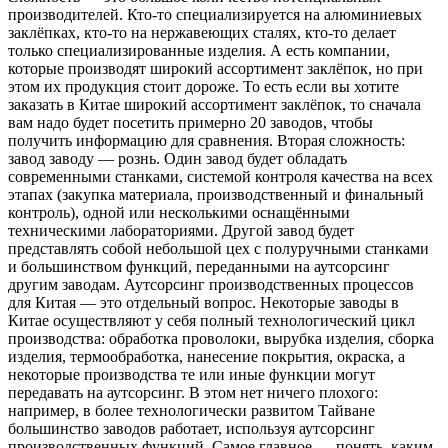
производителей. Кто-то специализируется на алюминиевых
заклёпках, кто-то на нержавеющих сталях, кто-то делает
только специализированные изделия. А есть компании,
которые производят широкий ассортимент заклёпок, но при
этом их продукция стоит дороже. То есть если вы хотите
заказать в Китае широкий ассортимент заклёпок, то сначала
вам надо будет посетить примерно 20 заводов, чтобы
получить информацию для сравнения. Вторая сложность:
завод заводу — рознь. Один завод будет обладать
современными станками, системой контроля качества на всех
этапах (закупка материала, производственный и финальный
контроль), одной или несколькими оснащёнными
техническими лабораториями. Другой завод будет
представлять собой небольшой цех с полуручными станками
и большинством функций, переданными на аутсорсинг
другим заводам. Аутсорсинг производственных процессов
для Китая — это отдельный вопрос. Некоторые заводы в
Китае осуществляют у себя полный технологический цикл
производства: обработка проволоки, вырубка изделия, сборка
изделия, термообработка, нанесение покрытия, окраска, а
некоторые производства те или иные функции могут
передавать на аутсорсинг. В этом нет ничего плохого:
например, в более технологически развитом Тайване
большинство заводов работает, используя аутсорсинг
производственных функций. Самое главное — понять, каким