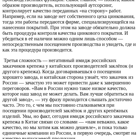
образом производитель, использующий аутсорсинг,
контролирует качество переданных «на сторону» работ.
Например, если на заводе нет собственного цеха цинкования,
тогда эти работы передаются фирме, специализирующейся на
нанесении покрытий. При этом на заводе обязательно должна
быть процедура контроля качества цинкового покрытия. И
убедиться в её наличии можно одним лишь способом —
непосредственным посещением производства и увидеть, где и
как эта процедура производится.
Третья сложность — негативный имидж российских
заказчиков крепежа у китайских производителей заклёпок (и
другого крепежа). Когда договариваешься о посещении
хорошего завода, и китайская сторона узнаёт, что заказчик из
России — зачастую это может привести даже к завершению
переговоров. «Вам в России нужно такое низкое качество,
которое наш завод не может делать. Вам лучше обратиться на
другой завод», — эту фразу приходится слышать достаточно
часто. Это то, с чем мы постоянно сталкиваемся при
посещении производителей заклёпок и других крепёжных
изделий. Увы, но факт, сегодня имидж российского заказчика
крепежа в Китае связан со словами — «нам неважно, какое
качество, но мы хотим как можно дешевле», и пока только
единичные компании из России, в первую очередь, смотрят на
качество выпускаемой продукции.