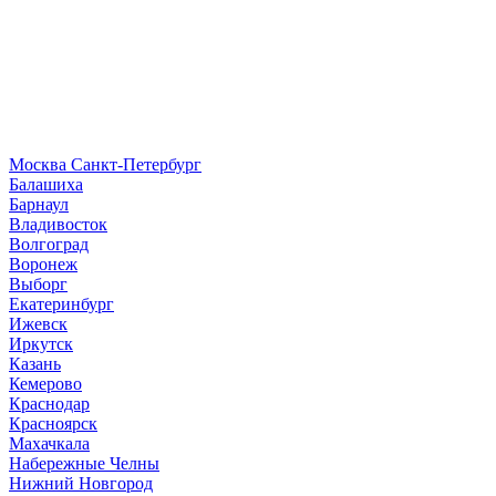
Москва
Санкт-Петербург
Б
алашиха
Барнаул
В
ладивосток
Волгоград
Воронеж
Выборг
Е
катеринбург
И
жевск
Иркутск
К
азань
Кемерово
Краснодар
Красноярск
М
ахачкала
Н
абережные Челны
Нижний Новгород