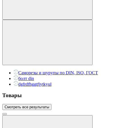
Саморезы и шурупы по DIN, ISO, ГОСТ
болт din
dgfrdfhggtfjytkyul
Товары
Смотреть все результаты