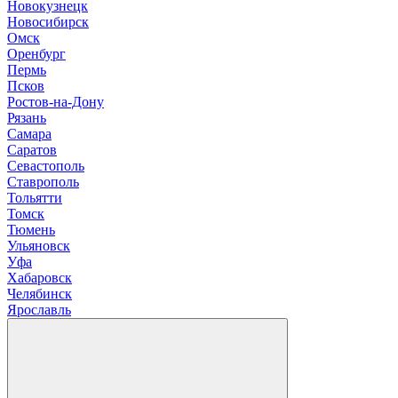
Новокузнецк
Новосибирск
О
мск
Оренбург
П
ермь
Псков
Р
остов-на-Дону
Рязань
С
амара
Саратов
Севастополь
Ставрополь
Т
ольятти
Томск
Тюмень
У
льяновск
Уфа
Х
абаровск
Ч
елябинск
Я
рославль