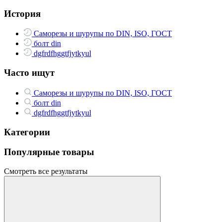
История
Саморезы и шурупы по DIN, ISO, ГОСТ
болт din
dgfrdfhggtfjytkyul
Часто ищут
Саморезы и шурупы по DIN, ISO, ГОСТ
болт din
dgfrdfhggtfjytkyul
Категории
Популярные товары
Смотреть все результаты