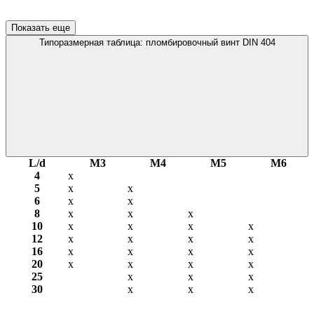
Показать еще
Типоразмерная таблица: пломбировочный винт DIN 404
L/d
М3
М4
М5
М6
4
х
5
х
х
6
х
х
8
х
х
х
10
х
х
х
х
12
х
х
х
х
16
х
х
х
х
20
х
х
х
х
25
х
х
х
30
х
х
х