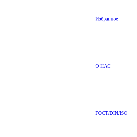
Избранное
О НАС
ГOCТ/DIN/ISO