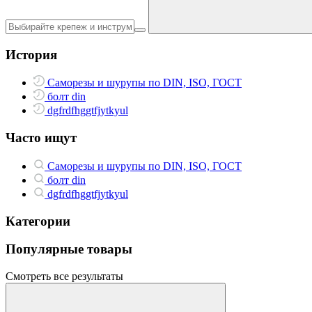
История
Саморезы и шурупы по DIN, ISO, ГОСТ
болт din
dgfrdfhggtfjytkyul
Часто ищут
Саморезы и шурупы по DIN, ISO, ГОСТ
болт din
dgfrdfhggtfjytkyul
Категории
Популярные товары
Смотреть все результаты