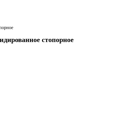
порное
идированное стопорное