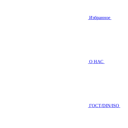
Избранное
О НАС
ГOCТ/DIN/ISO