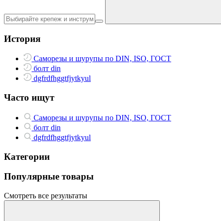
История
Саморезы и шурупы по DIN, ISO, ГОСТ
болт din
dgfrdfhggtfjytkyul
Часто ищут
Саморезы и шурупы по DIN, ISO, ГОСТ
болт din
dgfrdfhggtfjytkyul
Категории
Популярные товары
Смотреть все результаты