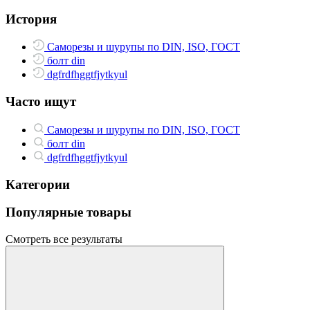
История
Саморезы и шурупы по DIN, ISO, ГОСТ
болт din
dgfrdfhggtfjytkyul
Часто ищут
Саморезы и шурупы по DIN, ISO, ГОСТ
болт din
dgfrdfhggtfjytkyul
Категории
Популярные товары
Смотреть все результаты