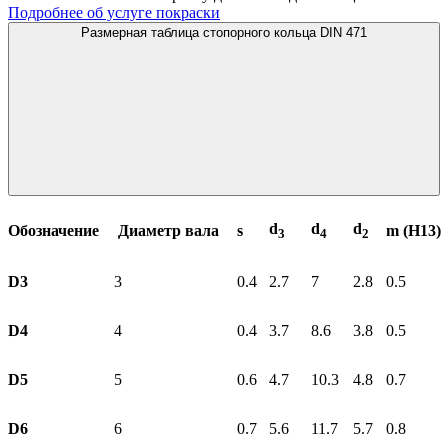
Подробнее об услуге покраски
Размерная таблица стопорного кольца DIN 471
d
d
d
Обозначение
Диаметр вала
s
m (H13)
3
4
2
D3
3
0.4
2.7
7
2.8
0.5
D4
4
0.4
3.7
8.6
3.8
0.5
D5
5
0.6
4.7
10.3
4.8
0.7
D6
6
0.7
5.6
11.7
5.7
0.8