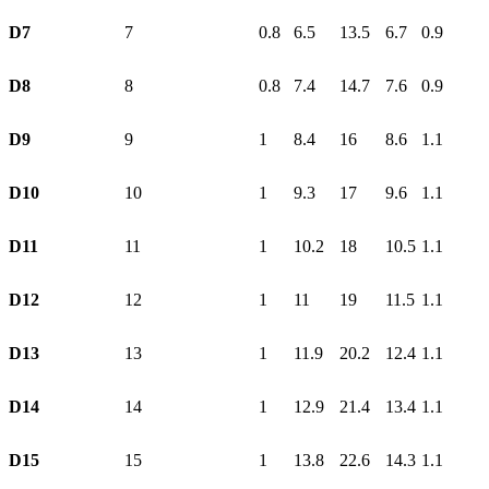
D7
7
0.8
6.5
13.5
6.7
0.9
D8
8
0.8
7.4
14.7
7.6
0.9
D9
9
1
8.4
16
8.6
1.1
D10
10
1
9.3
17
9.6
1.1
D11
11
1
10.2
18
10.5
1.1
D12
12
1
11
19
11.5
1.1
D13
13
1
11.9
20.2
12.4
1.1
D14
14
1
12.9
21.4
13.4
1.1
D15
15
1
13.8
22.6
14.3
1.1