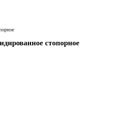
порное
идированное стопорное