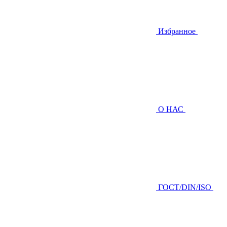
Избранное
О НАС
ГOCТ/DIN/ISO