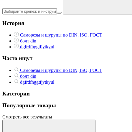
История
Саморезы и шурупы по DIN, ISO, ГОСТ
болт din
dgfrdfhggtfjytkyul
Часто ищут
Саморезы и шурупы по DIN, ISO, ГОСТ
болт din
dgfrdfhggtfjytkyul
Категории
Популярные товары
Смотреть все результаты