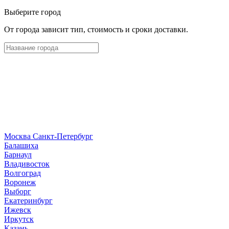
Выберите город
От города зависит тип, стоимость и сроки доставки.
Москва
Санкт-Петербург
Б
алашиха
Барнаул
В
ладивосток
Волгоград
Воронеж
Выборг
Е
катеринбург
И
жевск
Иркутск
К
азань