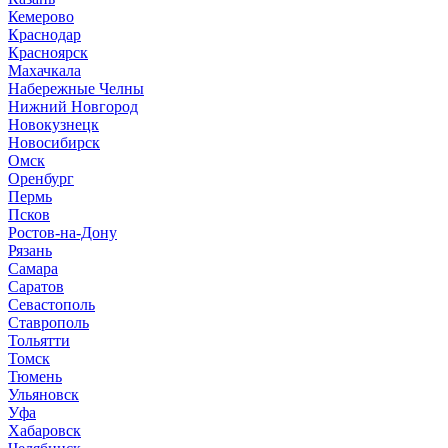
Кемерово
Краснодар
Красноярск
М
ахачкала
Н
абережные Челны
Нижний Новгород
Новокузнецк
Новосибирск
О
мск
Оренбург
П
ермь
Псков
Р
остов-на-Дону
Рязань
С
амара
Саратов
Севастополь
Ставрополь
Т
ольятти
Томск
Тюмень
У
льяновск
Уфа
Х
абаровск