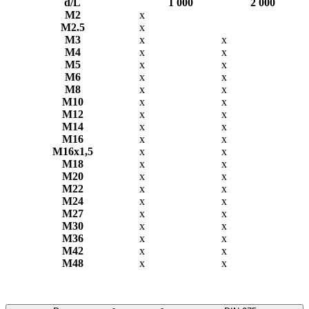
d/L
1 000
2 000
М2
х
М2.5
х
М3
х
х
М4
х
х
М5
х
х
М6
х
х
М8
х
х
М10
х
х
М12
х
х
М14
х
х
М16
х
х
М16х1,5
х
x
М18
х
х
М20
х
х
М22
х
х
М24
х
х
М27
х
х
М30
х
х
М36
х
х
М42
х
х
М48
х
х