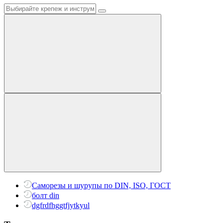
Саморезы и шурупы по DIN, ISO, ГОСТ
болт din
dgfrdfhggtfjytkyul