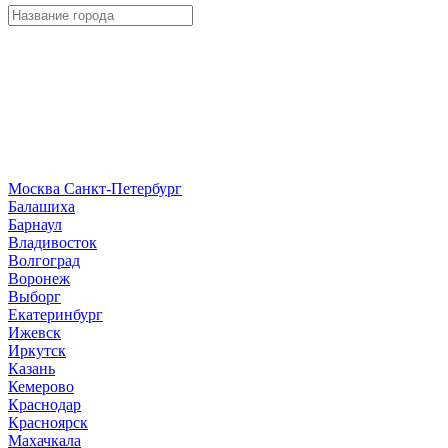
Москва
Санкт-Петербург
Б
алашиха
Барнаул
В
ладивосток
Волгоград
Воронеж
Выборг
Е
катеринбург
И
жевск
Иркутск
К
азань
Кемерово
Краснодар
Красноярск
М
ахачкала