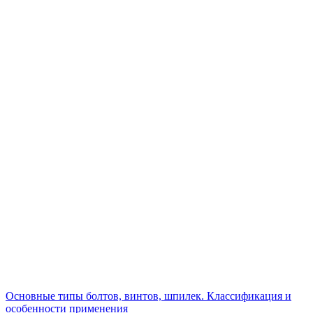
Основные типы болтов, винтов, шпилек. Классификация и
особенности применения