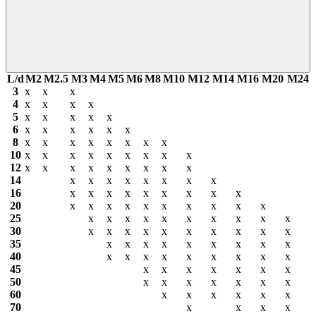
L/d
М2
М2.5
М3
М4
М5
М6
М8
М10
М12
М14
М16
М20
М24
3
х
х
х
4
х
х
х
х
5
х
х
х
х
х
6
х
х
х
х
х
х
8
х
х
х
х
х
х
х
х
10
х
х
х
х
х
х
х
х
х
12
х
х
х
х
х
х
х
х
х
14
х
х
х
х
х
х
х
х
16
х
х
х
х
х
х
х
х
х
20
х
х
х
х
х
х
х
х
х
х
25
х
х
х
х
х
х
х
х
х
х
30
х
х
х
х
х
х
х
х
х
х
35
х
х
х
х
х
х
х
х
х
40
х
х
х
х
х
х
х
х
х
45
х
х
х
х
х
х
х
50
х
х
х
х
х
х
х
60
х
х
х
х
х
х
70
х
х
х
х