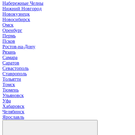
Н
абережные Челны
Нижний Новгород
Новокузнецк
Новосибирск
О
мск
Оренбург
П
ермь
Псков
Р
остов-на-Дону
Рязань
С
амара
Саратов
Севастополь
Ставрополь
Т
ольятти
Томск
Тюмень
У
льяновск
Уфа
Х
абаровск
Ч
елябинск
Я
рославль