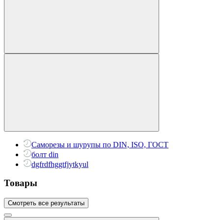
Саморезы и шурупы по DIN, ISO, ГОСТ
болт din
dgfrdfhggtfjytkyul
Товары
Смотреть все результаты