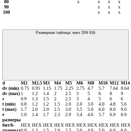
80
х
х
х
х
90
х
х
х
100
х
х
х
Размерная таблица: винт DIN 916
d
М2
М2.5
М3
М4
М5
М6
М8
М10
М12
М14
dv (min)
0.75
0.95
1.15
1.75
2.25
2.75
4.7
5.7
7.64
8.64
dv (max)
1
1.2
1.4
2
2.5
3
5
6
8
9
s
0.9
1.3
1.5
2
2.5
3
4
5
6
6
t (min)
0.8
1.2
1.2
1.5
2.0
2.0
3.0
4.0
4.8
5.6
t (max)
1.7
2.0
2.0
2.5
3.0
3.5
5.0
6.0
8.0
9.0
е
1.0
1.4
1.7
2.3
2.9
3.4
4.6
5.7
6.9
6.9
размеры
бит/6-
HEX
HEX
HEX
HEX
HEX
HEX
HEX
HEX
HEX
HE
гранных
0.9
1.3
1.5
2.0
2.5
3.0
4.0
5.0
6.0
6.0