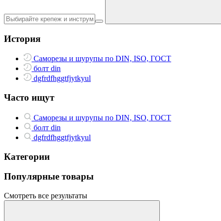
История
Саморезы и шурупы по DIN, ISO, ГОСТ
болт din
dgfrdfhggtfjytkyul
Часто ищут
Саморезы и шурупы по DIN, ISO, ГОСТ
болт din
dgfrdfhggtfjytkyul
Категории
Популярные товары
Смотреть все результаты