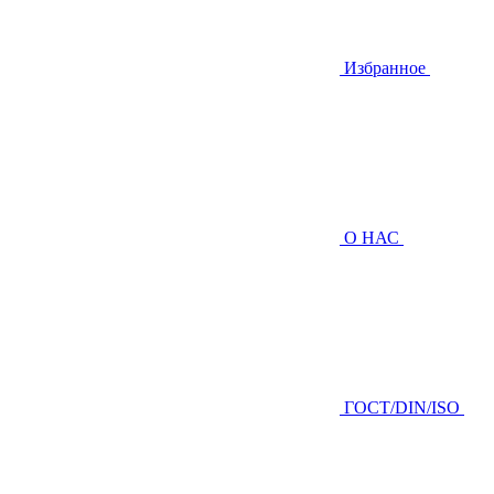
Избранное
О НАС
ГOCТ/DIN/ISO