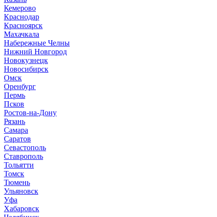
Кемерово
Краснодар
Красноярск
М
ахачкала
Н
абережные Челны
Нижний Новгород
Новокузнецк
Новосибирск
О
мск
Оренбург
П
ермь
Псков
Р
остов-на-Дону
Рязань
С
амара
Саратов
Севастополь
Ставрополь
Т
ольятти
Томск
Тюмень
У
льяновск
Уфа
Х
абаровск