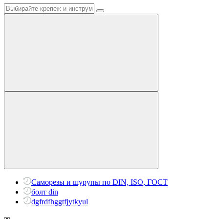
Саморезы и шурупы по DIN, ISO, ГОСТ
болт din
dgfrdfhggtfjytkyul