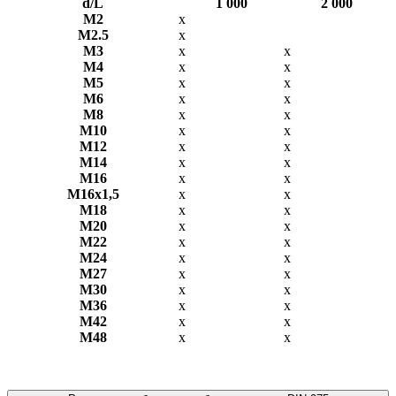
d/L
1 000
2 000
М2
х
М2.5
х
М3
х
х
М4
х
х
М5
х
х
М6
х
х
М8
х
х
М10
х
х
М12
х
х
М14
х
х
М16
х
х
М16х1,5
х
x
М18
х
х
М20
х
х
М22
х
х
М24
х
х
М27
х
х
М30
х
х
М36
х
х
М42
х
х
М48
х
х