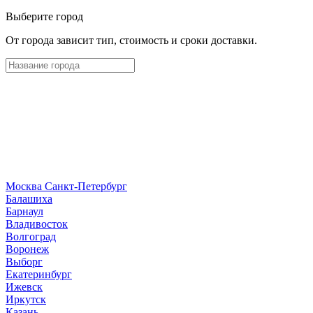
Выберите город
От города зависит тип, стоимость и сроки доставки.
Москва
Санкт-Петербург
Б
алашиха
Барнаул
В
ладивосток
Волгоград
Воронеж
Выборг
Е
катеринбург
И
жевск
Иркутск
К
азань