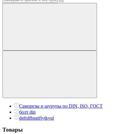
Саморезы и шурупы по DIN, ISO, ГОСТ
болт din
dgfrdfhggtfjytkyul
Товары