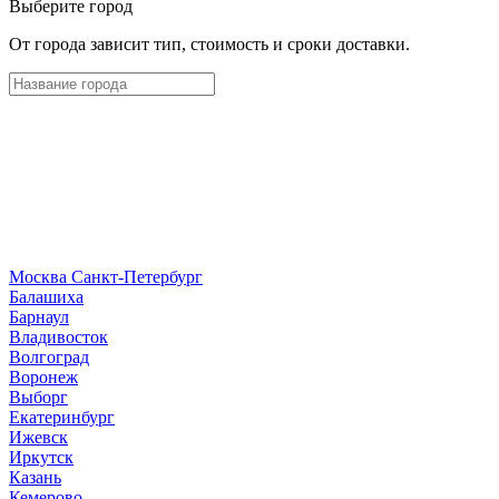
Выберите город
От города зависит тип, стоимость и сроки доставки.
Москва
Санкт-Петербург
Б
алашиха
Барнаул
В
ладивосток
Волгоград
Воронеж
Выборг
Е
катеринбург
И
жевск
Иркутск
К
азань
Кемерово