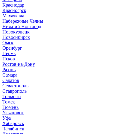
Краснодар
Красноярск
М
ахачкала
Н
абережные Челны
Нижний Новгород
Новокузнецк
Новосибирск
О
мск
Оренбург
П
ермь
Псков
Р
остов-на-Дону
Рязань
С
амара
Саратов
Севастополь
Ставрополь
Т
ольятти
Томск
Тюмень
У
льяновск
Уфа
Х
абаровск
Ч
елябинск