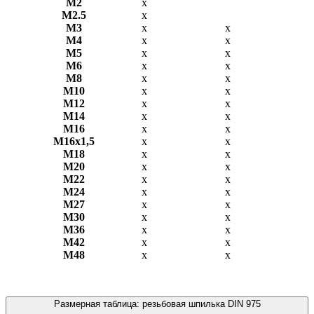
М2
х
М2.5
х
М3
х
х
М4
х
х
М5
х
х
М6
х
х
М8
х
х
М10
х
х
М12
х
х
М14
х
х
М16
х
х
М16х1,5
х
x
М18
х
х
М20
х
х
М22
х
х
М24
х
х
М27
х
х
М30
х
х
М36
х
х
М42
х
х
М48
х
х
Размерная таблица: резьбовая шпилька DIN 975