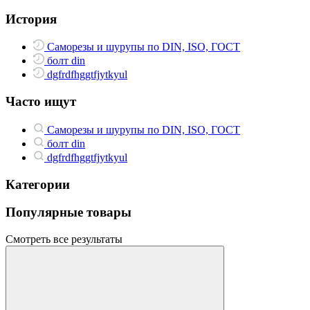
История
Саморезы и шурупы по DIN, ISO, ГОСТ
болт din
dgfrdfhggtfjytkyul
Часто ищут
Саморезы и шурупы по DIN, ISO, ГОСТ
болт din
dgfrdfhggtfjytkyul
Категории
Популярные товары
Смотреть все результаты