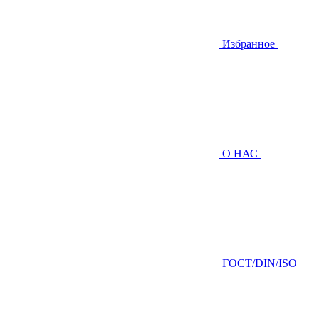
Избранное
О НАС
ГOCТ/DIN/ISO