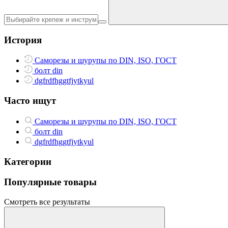
История
Саморезы и шурупы по DIN, ISO, ГОСТ
болт din
dgfrdfhggtfjytkyul
Часто ищут
Саморезы и шурупы по DIN, ISO, ГОСТ
болт din
dgfrdfhggtfjytkyul
Категории
Популярные товары
Смотреть все результаты