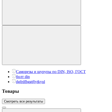
Саморезы и шурупы по DIN, ISO, ГОСТ
болт din
dgfrdfhggtfjytkyul
Товары
Смотреть все результаты