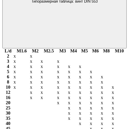
Типоразмерная таблица: винт DIN 553
L/d
М1.6
М2
М2.5
М3
М4
М5
М6
М8
М10
2
х
х
3
х
х
х
х
4
х
х
х
х
х
х
5
х
х
х
х
х
х
х
6
х
х
х
х
х
х
х
х
8
х
х
х
х
х
х
х
х
10
х
х
х
х
х
х
х
х
х
12
х
х
х
х
х
х
х
х
16
х
х
х
х
х
х
х
х
20
х
х
х
х
х
х
25
х
х
х
х
х
30
х
х
х
х
х
35
х
х
х
х
х
40
х
х
х
х
45
х
х
х