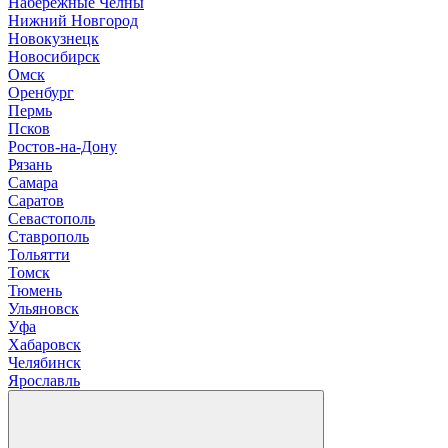
Н
абережные Челны
Нижний Новгород
Новокузнецк
Новосибирск
О
мск
Оренбург
П
ермь
Псков
Р
остов-на-Дону
Рязань
С
амара
Саратов
Севастополь
Ставрополь
Т
ольятти
Томск
Тюмень
У
льяновск
Уфа
Х
абаровск
Ч
елябинск
Я
рославль