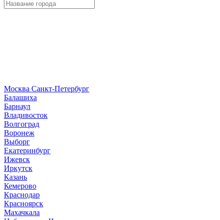
Москва
Санкт-Петербург
Б
алашиха
Барнаул
В
ладивосток
Волгоград
Воронеж
Выборг
Е
катеринбург
И
жевск
Иркутск
К
азань
Кемерово
Краснодар
Красноярск
М
ахачкала