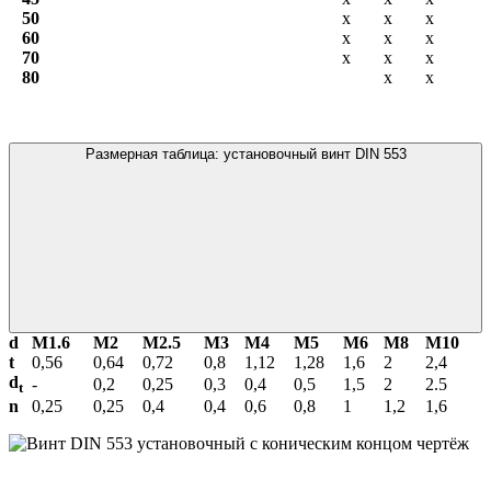
50
х
х
х
60
х
х
х
70
х
х
х
80
х
х
Размерная таблица: установочный винт DIN 553
d
М1.6
М2
М2.5
М3
М4
М5
М6
М8
М10
t
0,56
0,64
0,72
0,8
1,12
1,28
1,6
2
2,4
d
-
0,2
0,25
0,3
0,4
0,5
1,5
2
2.5
t
n
0,25
0,25
0,4
0,4
0,6
0,8
1
1,2
1,6