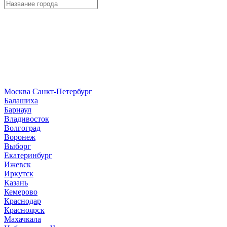
Москва
Санкт-Петербург
Б
алашиха
Барнаул
В
ладивосток
Волгоград
Воронеж
Выборг
Е
катеринбург
И
жевск
Иркутск
К
азань
Кемерово
Краснодар
Красноярск
М
ахачкала