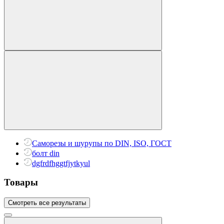
Саморезы и шурупы по DIN, ISO, ГОСТ
болт din
dgfrdfhggtfjytkyul
Товары
Смотреть все результаты