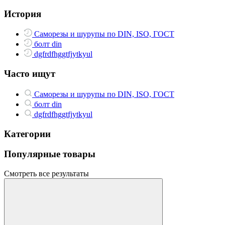
История
Саморезы и шурупы по DIN, ISO, ГОСТ
болт din
dgfrdfhggtfjytkyul
Часто ищут
Саморезы и шурупы по DIN, ISO, ГОСТ
болт din
dgfrdfhggtfjytkyul
Категории
Популярные товары
Смотреть все результаты