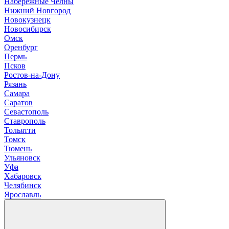
Н
абережные Челны
Нижний Новгород
Новокузнецк
Новосибирск
О
мск
Оренбург
П
ермь
Псков
Р
остов-на-Дону
Рязань
С
амара
Саратов
Севастополь
Ставрополь
Т
ольятти
Томск
Тюмень
У
льяновск
Уфа
Х
абаровск
Ч
елябинск
Я
рославль