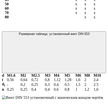
50
х
х
х
60
х
х
х
70
х
х
х
80
х
х
Размерная таблица: установочный винт DIN 553
d
М1.6
М2
М2.5
М3
М4
М5
М6
М8
М10
t
0,56
0,64
0,72
0,8
1,12
1,28
1,6
2
2,4
d
-
0,2
0,25
0,3
0,4
0,5
1,5
2
2.5
t
n
0,25
0,25
0,4
0,4
0,6
0,8
1
1,2
1,6