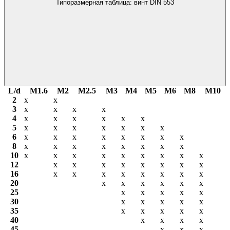
Типоразмерная таблица: винт DIN 553
L/d
М1.6
М2
М2.5
М3
М4
М5
М6
М8
М10
2
х
х
3
х
х
х
х
4
х
х
х
х
х
х
5
х
х
х
х
х
х
х
6
х
х
х
х
х
х
х
х
8
х
х
х
х
х
х
х
х
10
х
х
х
х
х
х
х
х
х
12
х
х
х
х
х
х
х
х
16
х
х
х
х
х
х
х
х
20
х
х
х
х
х
х
25
х
х
х
х
х
30
х
х
х
х
х
35
х
х
х
х
х
40
х
х
х
х
45
х
х
х