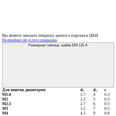
Вы можете заказать покраску данного изделия в ЦКИ
Подробнее об услуге покраски
Размерная таблица: шайба DIN 125 A
Для винтов диаметром
d
d
s
1
2
М1.6
1.7
4
0.3
М2
2.2
5
0.3
М2.5
2.7
6
0.5
М3
3.2
7
0.5
М4
4.3
9
0.8