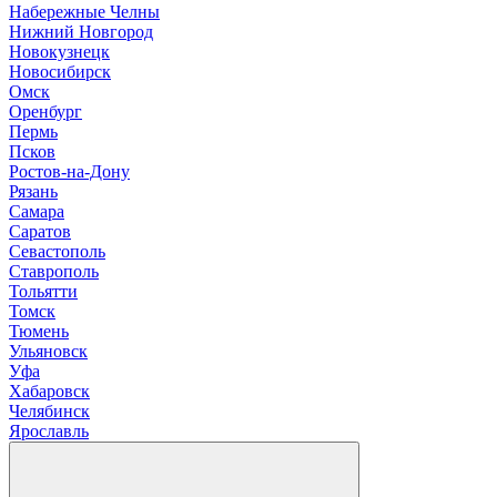
Н
абережные Челны
Нижний Новгород
Новокузнецк
Новосибирск
О
мск
Оренбург
П
ермь
Псков
Р
остов-на-Дону
Рязань
С
амара
Саратов
Севастополь
Ставрополь
Т
ольятти
Томск
Тюмень
У
льяновск
Уфа
Х
абаровск
Ч
елябинск
Я
рославль