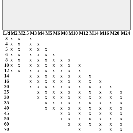
L/d
М2
М2.5
М3
М4
М5
М6
М8
М10
М12
М14
М16
М20
М24
3
х
х
х
4
х
х
х
х
5
х
х
х
х
х
6
х
х
х
х
х
х
8
х
х
х
х
х
х
х
х
10
х
х
х
х
х
х
х
х
х
12
х
х
х
х
х
х
х
х
х
14
х
х
х
х
х
х
х
х
16
х
х
х
х
х
х
х
х
х
20
х
х
х
х
х
х
х
х
х
х
25
х
х
х
х
х
х
х
х
х
х
30
х
х
х
х
х
х
х
х
х
х
35
х
х
х
х
х
х
х
х
х
40
х
х
х
х
х
х
х
х
х
45
х
х
х
х
х
х
х
50
х
х
х
х
х
х
х
60
х
х
х
х
х
х
70
х
х
х
х