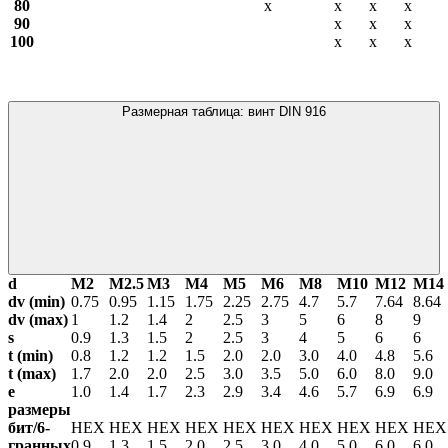
80
х
х
х
х
90
х
х
х
100
х
х
х
Размерная таблица: винт DIN 916
d
М2
М2.5
М3
М4
М5
М6
М8
М10
М12
М14
dv (min)
0.75
0.95
1.15
1.75
2.25
2.75
4.7
5.7
7.64
8.64
dv (max)
1
1.2
1.4
2
2.5
3
5
6
8
9
s
0.9
1.3
1.5
2
2.5
3
4
5
6
6
t (min)
0.8
1.2
1.2
1.5
2.0
2.0
3.0
4.0
4.8
5.6
t (max)
1.7
2.0
2.0
2.5
3.0
3.5
5.0
6.0
8.0
9.0
е
1.0
1.4
1.7
2.3
2.9
3.4
4.6
5.7
6.9
6.9
размеры
бит/6-
HEX
HEX
HEX
HEX
HEX
HEX
HEX
HEX
HEX
HE
гранных
0.9
1.3
1.5
2.0
2.5
3.0
4.0
5.0
6.0
6.0