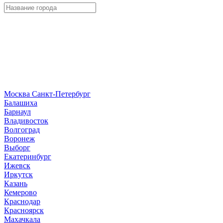
Москва
Санкт-Петербург
Б
алашиха
Барнаул
В
ладивосток
Волгоград
Воронеж
Выборг
Е
катеринбург
И
жевск
Иркутск
К
азань
Кемерово
Краснодар
Красноярск
М
ахачкала