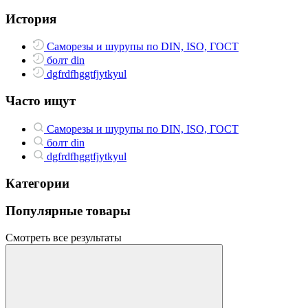
История
Саморезы и шурупы по DIN, ISO, ГОСТ
болт din
dgfrdfhggtfjytkyul
Часто ищут
Саморезы и шурупы по DIN, ISO, ГОСТ
болт din
dgfrdfhggtfjytkyul
Категории
Популярные товары
Смотреть все результаты