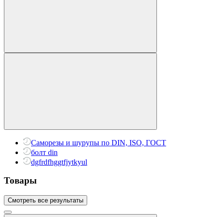
Саморезы и шурупы по DIN, ISO, ГОСТ
болт din
dgfrdfhggtfjytkyul
Товары
Смотреть все результаты