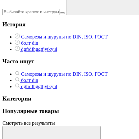
История
Саморезы и шурупы по DIN, ISO, ГОСТ
болт din
dgfrdfhggtfjytkyul
Часто ищут
Саморезы и шурупы по DIN, ISO, ГОСТ
болт din
dgfrdfhggtfjytkyul
Категории
Популярные товары
Смотреть все результаты