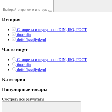
История
Саморезы и шурупы по DIN, ISO, ГОСТ
болт din
dgfrdfhggtfjytkyul
Часто ищут
Саморезы и шурупы по DIN, ISO, ГОСТ
болт din
dgfrdfhggtfjytkyul
Категории
Популярные товары
Смотреть все результаты