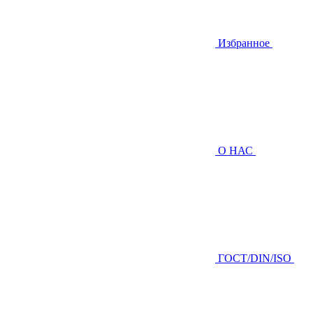
Избранное
О НАС
ГOCТ/DIN/ISO