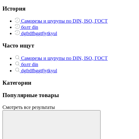
История
Саморезы и шурупы по DIN, ISO, ГОСТ
болт din
dgfrdfhggtfjytkyul
Часто ищут
Саморезы и шурупы по DIN, ISO, ГОСТ
болт din
dgfrdfhggtfjytkyul
Категории
Популярные товары
Смотреть все результаты