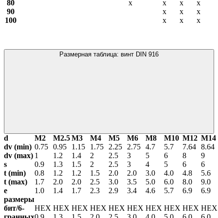
80
х
х
х
х
90
х
х
х
100
х
х
х
Размерная таблица: винт DIN 916
d
М2
М2.5
М3
М4
М5
М6
М8
М10
М12
М14
dv (min)
0.75
0.95
1.15
1.75
2.25
2.75
4.7
5.7
7.64
8.64
dv (max)
1
1.2
1.4
2
2.5
3
5
6
8
9
s
0.9
1.3
1.5
2
2.5
3
4
5
6
6
t (min)
0.8
1.2
1.2
1.5
2.0
2.0
3.0
4.0
4.8
5.6
t (max)
1.7
2.0
2.0
2.5
3.0
3.5
5.0
6.0
8.0
9.0
е
1.0
1.4
1.7
2.3
2.9
3.4
4.6
5.7
6.9
6.9
размеры
бит/6-
HEX
HEX
HEX
HEX
HEX
HEX
HEX
HEX
HEX
HE
гранных
0.9
1.3
1.5
2.0
2.5
3.0
4.0
5.0
6.0
6.0