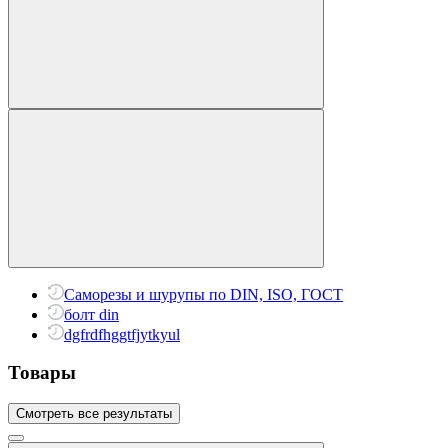
Саморезы и шурупы по DIN, ISO, ГОСТ
болт din
dgfrdfhggtfjytkyul
Товары
Смотреть все результаты