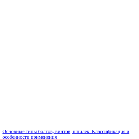
Основные типы болтов, винтов, шпилек. Классификация и
особенности применения