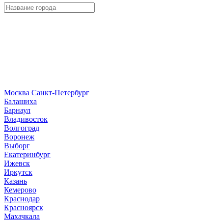
Москва
Санкт-Петербург
Б
алашиха
Барнаул
В
ладивосток
Волгоград
Воронеж
Выборг
Е
катеринбург
И
жевск
Иркутск
К
азань
Кемерово
Краснодар
Красноярск
М
ахачкала