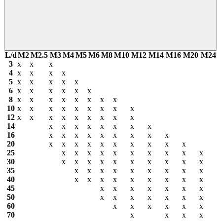
L/d
М2
М2.5
М3
М4
М5
М6
М8
М10
М12
М14
М16
М20
М24
3
х
х
х
4
х
х
х
х
5
х
х
х
х
х
6
х
х
х
х
х
х
8
х
х
х
х
х
х
х
х
10
х
х
х
х
х
х
х
х
х
12
х
х
х
х
х
х
х
х
х
14
х
х
х
х
х
х
х
х
16
х
х
х
х
х
х
х
х
х
20
х
х
х
х
х
х
х
х
х
х
25
х
х
х
х
х
х
х
х
х
х
30
х
х
х
х
х
х
х
х
х
х
35
х
х
х
х
х
х
х
х
х
40
х
х
х
х
х
х
х
х
х
45
х
х
х
х
х
х
х
50
х
х
х
х
х
х
х
60
х
х
х
х
х
х
70
х
х
х
х