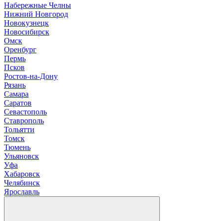
Н
абережные Челны
Нижний Новгород
Новокузнецк
Новосибирск
О
мск
Оренбург
П
ермь
Псков
Р
остов-на-Дону
Рязань
С
амара
Саратов
Севастополь
Ставрополь
Т
ольятти
Томск
Тюмень
У
льяновск
Уфа
Х
абаровск
Ч
елябинск
Я
рославль