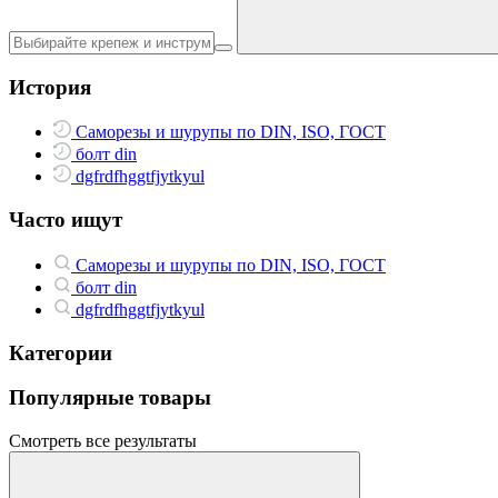
История
Саморезы и шурупы по DIN, ISO, ГОСТ
болт din
dgfrdfhggtfjytkyul
Часто ищут
Саморезы и шурупы по DIN, ISO, ГОСТ
болт din
dgfrdfhggtfjytkyul
Категории
Популярные товары
Смотреть все результаты