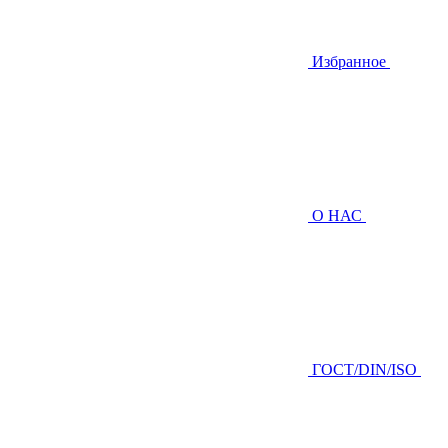
Избранное
О НАС
ГOCТ/DIN/ISO