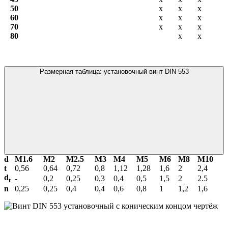
50
х
х
х
60
х
х
х
70
х
х
х
80
х
х
Размерная таблица: установочный винт DIN 553
d
М1.6
М2
М2.5
М3
М4
М5
М6
М8
М10
t
0,56
0,64
0,72
0,8
1,12
1,28
1,6
2
2,4
d
-
0,2
0,25
0,3
0,4
0,5
1,5
2
2.5
t
n
0,25
0,25
0,4
0,4
0,6
0,8
1
1,2
1,6