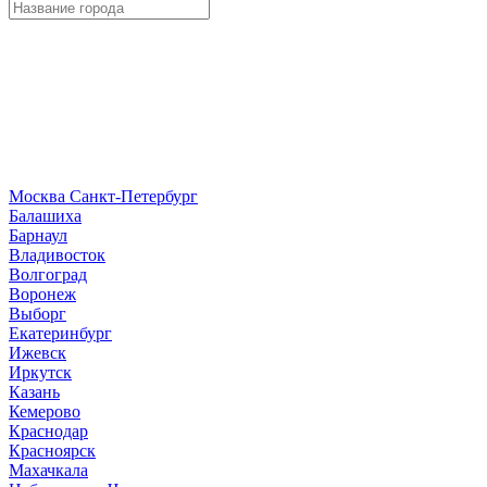
Москва
Санкт-Петербург
Б
алашиха
Барнаул
В
ладивосток
Волгоград
Воронеж
Выборг
Е
катеринбург
И
жевск
Иркутск
К
азань
Кемерово
Краснодар
Красноярск
М
ахачкала