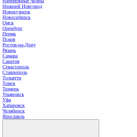
Н
абережные Челны
Нижний Новгород
Новокузнецк
Новосибирск
О
мск
Оренбург
П
ермь
Псков
Р
остов-на-Дону
Рязань
С
амара
Саратов
Севастополь
Ставрополь
Т
ольятти
Томск
Тюмень
У
льяновск
Уфа
Х
абаровск
Ч
елябинск
Я
рославль