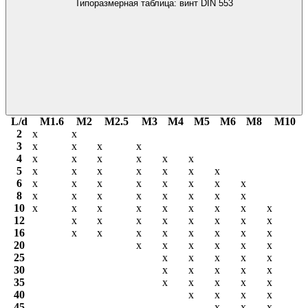
Типоразмерная таблица: винт DIN 553
L/d
М1.6
М2
М2.5
М3
М4
М5
М6
М8
М10
2
х
х
3
х
х
х
х
4
х
х
х
х
х
х
5
х
х
х
х
х
х
х
6
х
х
х
х
х
х
х
х
8
х
х
х
х
х
х
х
х
10
х
х
х
х
х
х
х
х
х
12
х
х
х
х
х
х
х
х
16
х
х
х
х
х
х
х
х
20
х
х
х
х
х
х
25
х
х
х
х
х
30
х
х
х
х
х
35
х
х
х
х
х
40
х
х
х
х
45
х
х
х