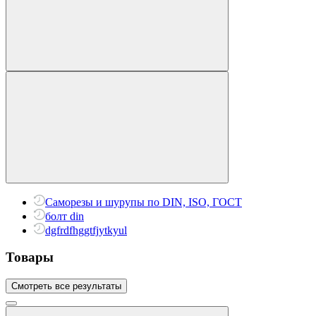
Саморезы и шурупы по DIN, ISO, ГОСТ
болт din
dgfrdfhggtfjytkyul
Товары
Смотреть все результаты