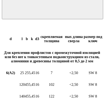
скрепляемая
max длина
размер под
d
l
b
k
d3
толщина
сверла
ключ
Для крепления профлистов с промежуточной изоляцией
или без нее к тонкостенным подконструкциям из стали,
алюминия и древесины толщиной от 0,5 до 2 мм
6(A2)
25
25
5,45
16
7
<2,50
SW 8
120
45
5,45
16
102
<2,50
SW 8
140
45
5,45
16
122
<2,50
SW 8