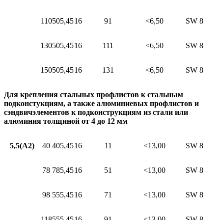
110
50
5,45
16
91
<6,50
SW 8
130
50
5,45
16
111
<6,50
SW 8
150
50
5,45
16
131
<6,50
SW 8
Для крепления стальных профлистов к стальным
подконстукциям, а также алюминиевых профлистов и
сэндвичэлементов к подконструкциям из стали или
алюминия толщиной от 4 до 12 мм
5,5(A2)
40
40
5,45
16
11
<13,00
SW 8
78
78
5,45
16
51
<13,00
SW 8
98
55
5,45
16
71
<13,00
SW 8
118
55
5,45
16
91
<13,00
SW 8