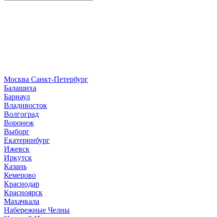
Москва
Санкт-Петербург
Б
алашиха
Барнаул
В
ладивосток
Волгоград
Воронеж
Выборг
Е
катеринбург
И
жевск
Иркутск
К
азань
Кемерово
Краснодар
Красноярск
М
ахачкала
Н
абережные Челны