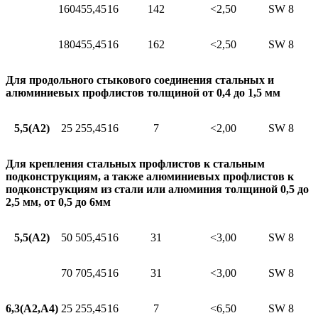
160
45
5,45
16
142
<2,50
SW 8
180
45
5,45
16
162
<2,50
SW 8
Для продольного стыкового соединения стальных и
алюминиевых профлистов толщиной от 0,4 до 1,5 мм
5,5(A2)
25
25
5,45
16
7
<2,00
SW 8
Для крепления стальных профлистов к стальным
подконструкциям, а также алюминиевых профлистов к
подконструкциям из стали или алюминия толщиной 0,5 до
2,5 мм, от 0,5 до 6мм
5,5(A2)
50
50
5,45
16
31
<3,00
SW 8
70
70
5,45
16
31
<3,00
SW 8
6,3(A2,A4)
25
25
5,45
16
7
<6,50
SW 8