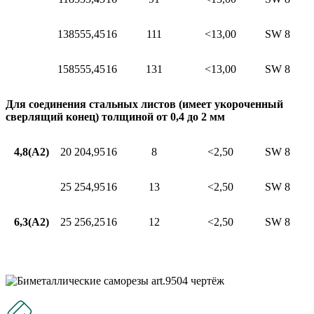
138
55
5,45
16
111
<13,00
SW 8
158
55
5,45
16
131
<13,00
SW 8
Для соединения стальных листов (имеет укороченный
сверлящий конец) толщиной от 0,4 до 2 мм
4,8(A2)
20
20
4,95
16
8
<2,50
SW 8
25
25
4,95
16
13
<2,50
SW 8
6,3(A2)
25
25
6,25
16
12
<2,50
SW 8