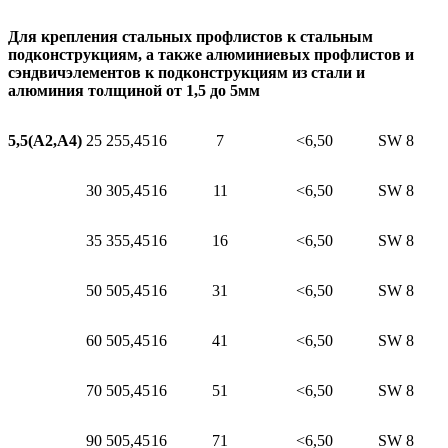
Для крепления стальных профлистов к стальным
подконструкциям, а также алюминиевых профлистов и
сэндвичэлементов к подконструкциям из стали и
алюминия толщиной от 1,5 до 5мм
5,5(A2,A4)
25
25
5,45
16
7
<6,50
SW 8
30
30
5,45
16
11
<6,50
SW 8
35
35
5,45
16
16
<6,50
SW 8
50
50
5,45
16
31
<6,50
SW 8
60
50
5,45
16
41
<6,50
SW 8
70
50
5,45
16
51
<6,50
SW 8
90
50
5,45
16
71
<6,50
SW 8