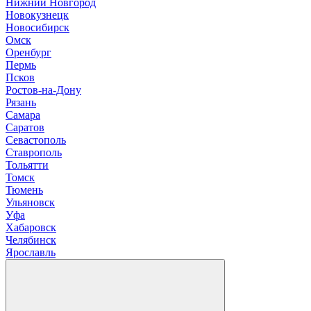
Нижний Новгород
Новокузнецк
Новосибирск
О
мск
Оренбург
П
ермь
Псков
Р
остов-на-Дону
Рязань
С
амара
Саратов
Севастополь
Ставрополь
Т
ольятти
Томск
Тюмень
У
льяновск
Уфа
Х
абаровск
Ч
елябинск
Я
рославль