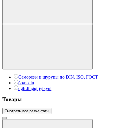
Саморезы и шурупы по DIN, ISO, ГОСТ
болт din
dgfrdfhggtfjytkyul
Товары
Смотреть все результаты