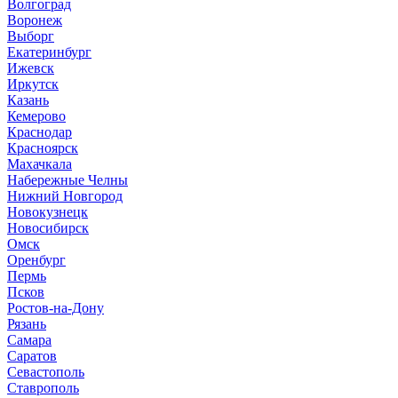
Волгоград
Воронеж
Выборг
Е
катеринбург
И
жевск
Иркутск
К
азань
Кемерово
Краснодар
Красноярск
М
ахачкала
Н
абережные Челны
Нижний Новгород
Новокузнецк
Новосибирск
О
мск
Оренбург
П
ермь
Псков
Р
остов-на-Дону
Рязань
С
амара
Саратов
Севастополь
Ставрополь