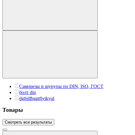
Саморезы и шурупы по DIN, ISO, ГОСТ
болт din
dgfrdfhggtfjytkyul
Товары
Смотреть все результаты