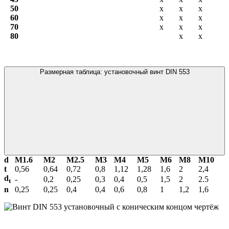
50
х
х
х
60
х
х
х
70
х
х
х
80
х
х
Размерная таблица: установочный винт DIN 553
d
М1.6
М2
М2.5
М3
М4
М5
М6
М8
М10
t
0,56
0,64
0,72
0,8
1,12
1,28
1,6
2
2,4
d
-
0,2
0,25
0,3
0,4
0,5
1,5
2
2.5
t
n
0,25
0,25
0,4
0,4
0,6
0,8
1
1,2
1,6