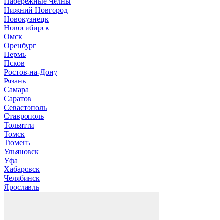
Н
абережные Челны
Нижний Новгород
Новокузнецк
Новосибирск
О
мск
Оренбург
П
ермь
Псков
Р
остов-на-Дону
Рязань
С
амара
Саратов
Севастополь
Ставрополь
Т
ольятти
Томск
Тюмень
У
льяновск
Уфа
Х
абаровск
Ч
елябинск
Я
рославль