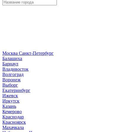
Москва
Санкт-Петербург
Б
алашиха
Барнаул
В
ладивосток
Волгоград
Воронеж
Выборг
Е
катеринбург
И
жевск
Иркутск
К
азань
Кемерово
Краснодар
Красноярск
М
ахачкала