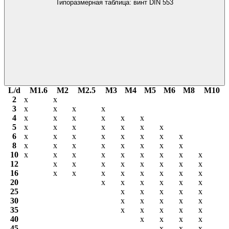
Типоразмерная таблица: винт DIN 553
L/d
М1.6
М2
М2.5
М3
М4
М5
М6
М8
М10
2
х
х
3
х
х
х
х
4
х
х
х
х
х
х
5
х
х
х
х
х
х
х
6
х
х
х
х
х
х
х
х
8
х
х
х
х
х
х
х
х
10
х
х
х
х
х
х
х
х
х
12
х
х
х
х
х
х
х
х
16
х
х
х
х
х
х
х
х
20
х
х
х
х
х
х
25
х
х
х
х
х
30
х
х
х
х
х
35
х
х
х
х
х
40
х
х
х
х
45
х
х
х