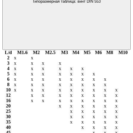
Типоразмерная таблица: винт DIN 553
L/d
М1.6
М2
М2.5
М3
М4
М5
М6
М8
М10
2
х
х
3
х
х
х
х
4
х
х
х
х
х
х
5
х
х
х
х
х
х
х
6
х
х
х
х
х
х
х
х
8
х
х
х
х
х
х
х
х
10
х
х
х
х
х
х
х
х
х
12
х
х
х
х
х
х
х
х
16
х
х
х
х
х
х
х
х
20
х
х
х
х
х
х
25
х
х
х
х
х
30
х
х
х
х
х
35
х
х
х
х
х
40
х
х
х
х
45
х
х
х