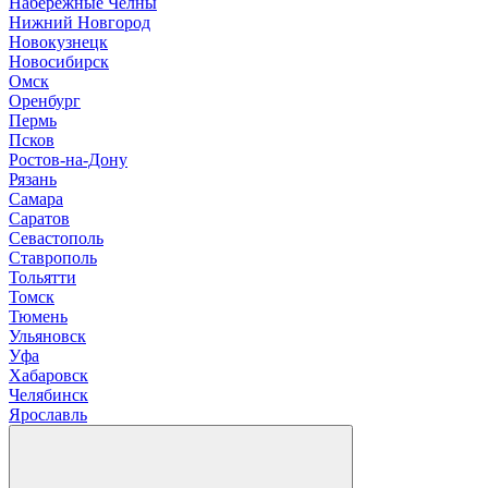
Н
абережные Челны
Нижний Новгород
Новокузнецк
Новосибирск
О
мск
Оренбург
П
ермь
Псков
Р
остов-на-Дону
Рязань
С
амара
Саратов
Севастополь
Ставрополь
Т
ольятти
Томск
Тюмень
У
льяновск
Уфа
Х
абаровск
Ч
елябинск
Я
рославль