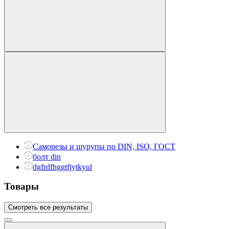
Саморезы и шурупы по DIN, ISO, ГОСТ
болт din
dgfrdfhggtfjytkyul
Товары
Смотреть все результаты