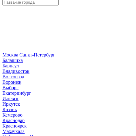
Москва
Санкт-Петербург
Б
алашиха
Барнаул
В
ладивосток
Волгоград
Воронеж
Выборг
Е
катеринбург
И
жевск
Иркутск
К
азань
Кемерово
Краснодар
Красноярск
М
ахачкала