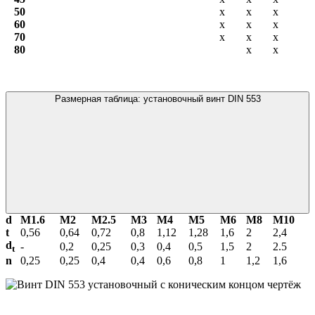
50
х
х
х
60
х
х
х
70
х
х
х
80
х
х
Размерная таблица: установочный винт DIN 553
d
М1.6
М2
М2.5
М3
М4
М5
М6
М8
М10
t
0,56
0,64
0,72
0,8
1,12
1,28
1,6
2
2,4
d
-
0,2
0,25
0,3
0,4
0,5
1,5
2
2.5
t
n
0,25
0,25
0,4
0,4
0,6
0,8
1
1,2
1,6