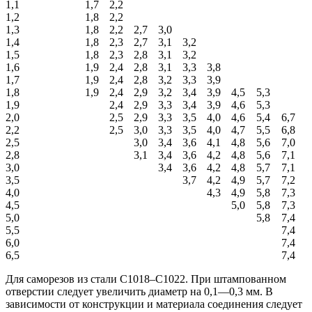
1,1
1,7
2,2
1,2
1,8
2,2
1,3
1,8
2,2
2,7
3,0
1,4
1,8
2,3
2,7
3,1
3,2
1,5
1,8
2,3
2,8
3,1
3,2
1,6
1,9
2,4
2,8
3,1
3,3
3,8
1,7
1,9
2,4
2,8
3,2
3,3
3,9
1,8
1,9
2,4
2,9
3,2
3,4
3,9
4,5
5,3
1,9
2,4
2,9
3,3
3,4
3,9
4,6
5,3
2,0
2,5
2,9
3,3
3,5
4,0
4,6
5,4
6,7
2,2
2,5
3,0
3,3
3,5
4,0
4,7
5,5
6,8
2,5
3,0
3,4
3,6
4,1
4,8
5,6
7,0
2,8
3,1
3,4
3,6
4,2
4,8
5,6
7,1
3,0
3,4
3,6
4,2
4,8
5,7
7,1
3,5
3,7
4,2
4,9
5,7
7,2
4,0
4,3
4,9
5,8
7,3
4,5
5,0
5,8
7,3
5,0
5,8
7,4
5,5
7,4
6,0
7,4
6,5
7,4
Для саморезов из стали С1018–С1022. При штампованном
отверстии следует увеличить диаметр на 0,1—0,3 мм. В
зависимости от конструкции и материала соединения следует