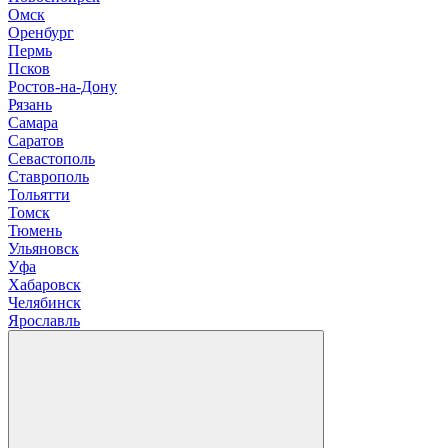
О
мск
Оренбург
П
ермь
Псков
Р
остов-на-Дону
Рязань
С
амара
Саратов
Севастополь
Ставрополь
Т
ольятти
Томск
Тюмень
У
льяновск
Уфа
Х
абаровск
Ч
елябинск
Я
рославль