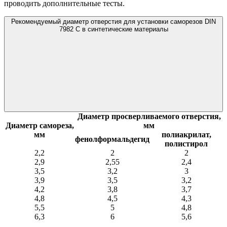
проводить дополнительные тесты.
Рекомендуемый диаметр отверстия для установки саморезов DIN
7982 C в синтетические материалы
Диаметр просверливаемого отверстия,
Диаметр самореза,
мм
мм
полиакрилат,
фенолформальдегид
полистирол
2,2
2
2
2,9
2,55
2,4
3,5
3,2
3
3,9
3,5
3,2
4,2
3,8
3,7
4,8
4,5
4,3
5,5
5
4,8
6,3
6
5,6