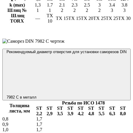
k (max)
1,3
1.7
2.1
2.3
2.5
3
3.4
3.8
Шлиц №
1
1
2
2
2
2
3
3
Шлиц
TX
—
TX 15
TX 15
TX 20
TX 25
TX 25
TX 30
TORX
10
Рекомендуемый диаметр отверстия для установки саморезов DIN
7982 C в металл
Резьба по ИСО 1478
Толщина
ST
ST
ST
ST
ST
ST
ST
ST
ST
листа, мм
2,2
2,9
3,5
3,9
4,2
4,8
5,5
6,3
8,0
0,8
1,7
0,9
1,7
1,0
1,7