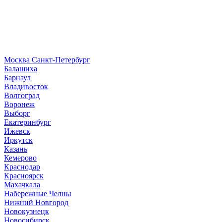
Москва
Санкт-Петербург
Б
алашиха
Барнаул
В
ладивосток
Волгоград
Воронеж
Выборг
Е
катеринбург
И
жевск
Иркутск
К
азань
Кемерово
Краснодар
Красноярск
М
ахачкала
Н
абережные Челны
Нижний Новгород
Новокузнецк
Новосибирск