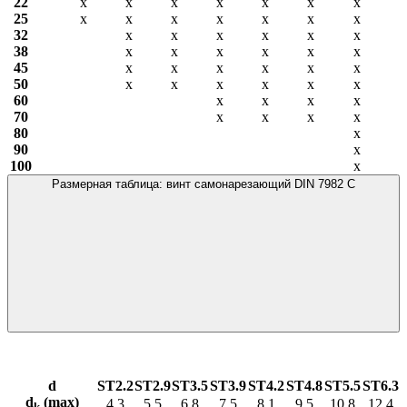
22
х
х
х
х
х
х
х
25
х
х
х
х
х
х
х
32
х
х
х
х
х
х
38
х
х
х
х
х
х
45
х
х
х
х
х
х
50
х
х
х
х
х
х
60
х
х
х
х
70
х
х
х
х
80
х
90
х
100
х
Размерная таблица: винт самонарезающий DIN 7982 С
d
ST2.2
ST2.9
ST3.5
ST3.9
ST4.2
ST4.8
ST5.5
ST6.3
d
(max)
4,3
5.5
6.8
7.5
8.1
9.5
10.8
12.4
k