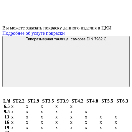
Вы можете заказать покраску данного изделия в ЦКИ
Подробнее об услуге покраски
Типоразмерная таблица: саморез DIN 7982 C
L/d
ST2.2
ST2.9
ST3.5
ST3.9
ST4.2
ST4.8
ST5.5
ST6.3
6.5
х
х
х
х
х
9.5
х
х
х
х
х
х
13
х
х
х
х
х
х
х
х
16
х
х
х
х
х
х
х
х
19
х
х
х
х
х
х
х
х