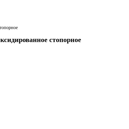
топорное
Оксидированное стопорное