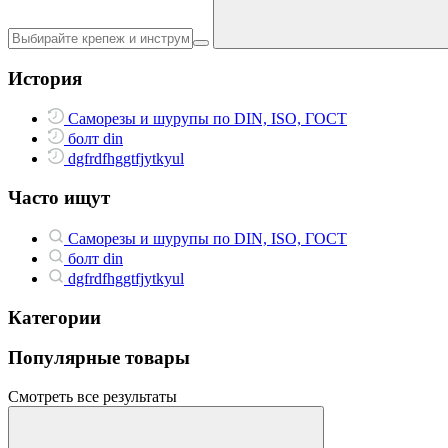
История
Саморезы и шурупы по DIN, ISO, ГОСТ
болт din
dgfrdfhggtfjytkyul
Часто ищут
Саморезы и шурупы по DIN, ISO, ГОСТ
болт din
dgfrdfhggtfjytkyul
Категории
Популярные товары
Смотреть все результаты