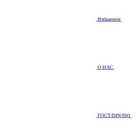
Избранное
О НАС
ГOCТ/DIN/ISO