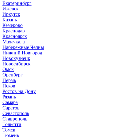
Е
катеринбург
И
жевск
Иркутск
К
азань
Кемерово
Краснодар
Красноярск
М
ахачкала
Н
абережные Челны
Нижний Новгород
Новокузнецк
Новосибирск
О
мск
Оренбург
П
ермь
Псков
Р
остов-на-Дону
Рязань
С
амара
Саратов
Севастополь
Ставрополь
Т
ольятти
Томск
Тюмень