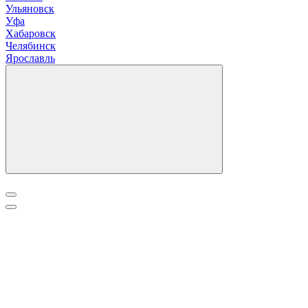
У
льяновск
Уфа
Х
абаровск
Ч
елябинск
Я
рославль