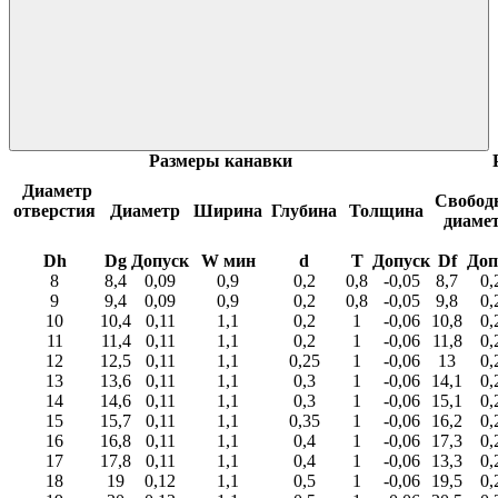
Размеры канавки
Диаметр
Свобод
отверстия
Диаметр
Ширина
Глубина
Толщина
диаме
Dh
Dg
Допуск
W мин
d
T
Допуск
Df
Доп
8
8,4
0,09
0,9
0,2
0,8
-0,05
8,7
0,
9
9,4
0,09
0,9
0,2
0,8
-0,05
9,8
0,
10
10,4
0,11
1,1
0,2
1
-0,06
10,8
0,
11
11,4
0,11
1,1
0,2
1
-0,06
11,8
0,
12
12,5
0,11
1,1
0,25
1
-0,06
13
0,
13
13,6
0,11
1,1
0,3
1
-0,06
14,1
0,
14
14,6
0,11
1,1
0,3
1
-0,06
15,1
0,
15
15,7
0,11
1,1
0,35
1
-0,06
16,2
0,
16
16,8
0,11
1,1
0,4
1
-0,06
17,3
0,
17
17,8
0,11
1,1
0,4
1
-0,06
13,3
0,
18
19
0,12
1,1
0,5
1
-0,06
19,5
0,