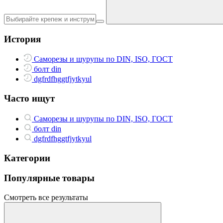
История
Саморезы и шурупы по DIN, ISO, ГОСТ
болт din
dgfrdfhggtfjytkyul
Часто ищут
Саморезы и шурупы по DIN, ISO, ГОСТ
болт din
dgfrdfhggtfjytkyul
Категории
Популярные товары
Смотреть все результаты