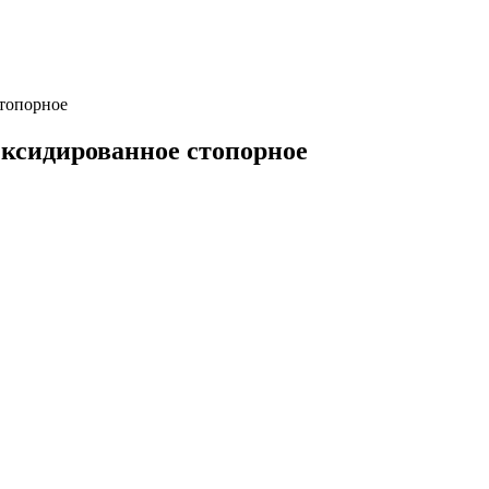
топорное
Оксидированное стопорное