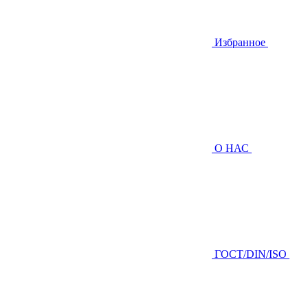
Избранное
О НАС
ГOCТ/DIN/ISO