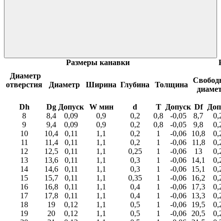
Размеры канавки
Диаметр
Свобод
отверстия
Диаметр
Ширина
Глубина
Толщина
диаме
Dh
Dg
Допуск
W мин
d
T
Допуск
Df
Доп
8
8,4
0,09
0,9
0,2
0,8
-0,05
8,7
0,
9
9,4
0,09
0,9
0,2
0,8
-0,05
9,8
0,
10
10,4
0,11
1,1
0,2
1
-0,06
10,8
0,
11
11,4
0,11
1,1
0,2
1
-0,06
11,8
0,
12
12,5
0,11
1,1
0,25
1
-0,06
13
0,
13
13,6
0,11
1,1
0,3
1
-0,06
14,1
0,
14
14,6
0,11
1,1
0,3
1
-0,06
15,1
0,
15
15,7
0,11
1,1
0,35
1
-0,06
16,2
0,
16
16,8
0,11
1,1
0,4
1
-0,06
17,3
0,
17
17,8
0,11
1,1
0,4
1
-0,06
13,3
0,
18
19
0,12
1,1
0,5
1
-0,06
19,5
0,
19
20
0,12
1,1
0,5
1
-0,06
20,5
0,