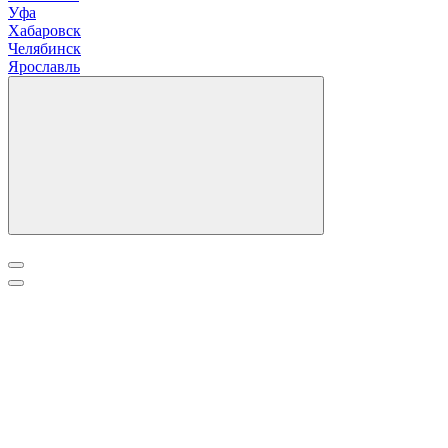
Уфа
Х
абаровск
Ч
елябинск
Я
рославль