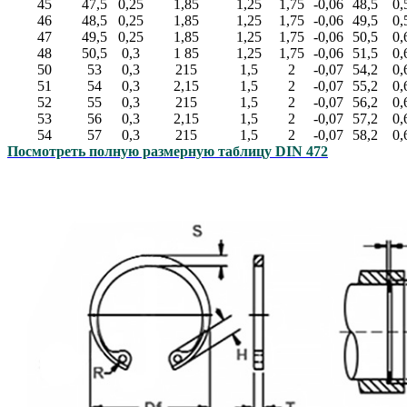
45
47,5
0,25
1,85
1,25
1,75
-0,06
48,5
0,
46
48,5
0,25
1,85
1,25
1,75
-0,06
49,5
0,
47
49,5
0,25
1,85
1,25
1,75
-0,06
50,5
0,
48
50,5
0,3
1 85
1,25
1,75
-0,06
51,5
0,
50
53
0,3
215
1,5
2
-0,07
54,2
0,
51
54
0,3
2,15
1,5
2
-0,07
55,2
0,
52
55
0,3
215
1,5
2
-0,07
56,2
0,
53
56
0,3
2,15
1,5
2
-0,07
57,2
0,
54
57
0,3
215
1,5
2
-0,07
58,2
0,
Посмотреть полную размерную таблицу DIN 472