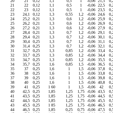
20
21
0,12
1,1
0,5
1
-0,06
21,5
0,
21
22
0,12
1,1
0,5
1
-0,06
22,5
0,
22
23
0,12
1,1
0,5
1
-0,06
23,5
0,
23
24,1
0,12
1,3
0,55
1,2
-0,06
24,6
0,
24
25,2
0,21
1,3
0,6
1,2
-0,06
25,9
0,
25
26,2
0,21
1,3
0,6
1,2
-0,06
26,9
0,
26
27,2
0,21
1,3
0,6
1,2
-0,06
27,9
0,
27
28,4
0,21
1,3
0,7
1,2
-0,06
29,1
0,
28
29,4
0,21
1,3
0,7
1,2
-0,06
30,1
0,
29
30,4
0,25
1,3
0,7
1,2
-0,06
31,1
0,
30
31,4
0,25
1,3
0,7
1,2
-0,06
32,1
0,
31
32,7
0,25
1,3
0,85
1,2
-0,06
33,4
0,
32
33,7
0,25
1,3
0,85
1,2
-0,06
34,4
0,
33
34,7
0,25
1,3
0,85
1,2
-0,06
35,5
0,
34
35,7
0,25
1,6
0,85
1,5
-0,06
36,5
0,
35
37
0,25
1,6
1
1,5
-0,06
37,8
0,
36
38
0,25
1,6
1
1,5
-0,06
33,8
0,
37
39
0,25
1,6
1
1,5
-0,06
39,8
0,
38
40
0,25
1,6
1
1,5
-0,06
40,8
0,
39
41
0,25
1 60
1
1,5
-0,06
42
0,
40
42,5
0,25
1,85
1,25
1,75
-0,06
43,5
0,
41
43,5
0,25
1,85
1,25
1,75
-0,06
44,5
0,
42
44,5
0,25
1,85
1,25
1,75
-0,06
45,5
0,
43
45,5
0,25
1 85
1,25
1,75
-0,06
46,5
0,
44
46,5
0,25
1,85
0,25
0,75
-0,06
47,5
0,