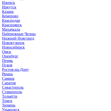
И
жевск
Иркутск
К
азань
Кемерово
Краснодар
Красноярск
М
ахачкала
Н
абережные Челны
Нижний Новгород
Новокузнецк
Новосибирск
О
мск
Оренбург
П
ермь
Псков
Р
остов-на-Дону
Рязань
С
амара
Саратов
Севастополь
Ставрополь
Т
ольятти
Томск
Тюмень
У
льяновск