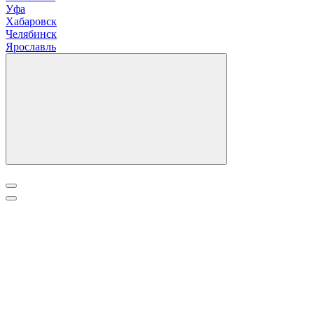
Уфа
Х
абаровск
Ч
елябинск
Я
рославль