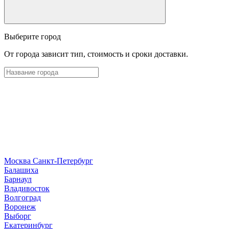
Выберите город
От города зависит тип, стоимость и сроки доставки.
Москва
Санкт-Петербург
Б
алашиха
Барнаул
В
ладивосток
Волгоград
Воронеж
Выборг
Е
катеринбург