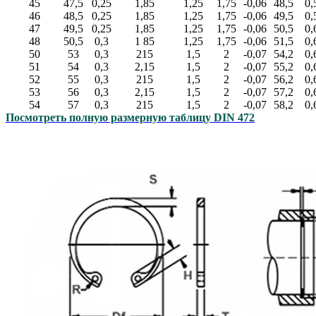
45
47,5
0,25
1,85
1,25
1,75
-0,06
48,5
0,
46
48,5
0,25
1,85
1,25
1,75
-0,06
49,5
0,
47
49,5
0,25
1,85
1,25
1,75
-0,06
50,5
0,
48
50,5
0,3
1 85
1,25
1,75
-0,06
51,5
0,
50
53
0,3
215
1,5
2
-0,07
54,2
0,
51
54
0,3
2,15
1,5
2
-0,07
55,2
0,
52
55
0,3
215
1,5
2
-0,07
56,2
0,
53
56
0,3
2,15
1,5
2
-0,07
57,2
0,
54
57
0,3
215
1,5
2
-0,07
58,2
0,
Посмотреть полную размерную таблицу DIN 472