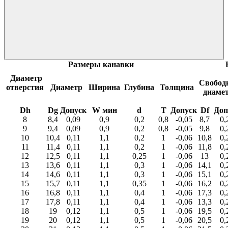
Размеры канавки
Диаметр
Свобод
отверстия
Диаметр
Ширина
Глубина
Толщина
диаме
Dh
Dg
Допуск
W мин
d
T
Допуск
Df
Доп
8
8,4
0,09
0,9
0,2
0,8
-0,05
8,7
0,
9
9,4
0,09
0,9
0,2
0,8
-0,05
9,8
0,
10
10,4
0,11
1,1
0,2
1
-0,06
10,8
0,
11
11,4
0,11
1,1
0,2
1
-0,06
11,8
0,
12
12,5
0,11
1,1
0,25
1
-0,06
13
0,
13
13,6
0,11
1,1
0,3
1
-0,06
14,1
0,
14
14,6
0,11
1,1
0,3
1
-0,06
15,1
0,
15
15,7
0,11
1,1
0,35
1
-0,06
16,2
0,
16
16,8
0,11
1,1
0,4
1
-0,06
17,3
0,
17
17,8
0,11
1,1
0,4
1
-0,06
13,3
0,
18
19
0,12
1,1
0,5
1
-0,06
19,5
0,
19
20
0,12
1,1
0,5
1
-0,06
20,5
0,