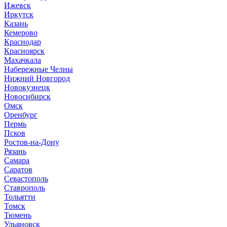
И
жевск
Иркутск
К
азань
Кемерово
Краснодар
Красноярск
М
ахачкала
Н
абережные Челны
Нижний Новгород
Новокузнецк
Новосибирск
О
мск
Оренбург
П
ермь
Псков
Р
остов-на-Дону
Рязань
С
амара
Саратов
Севастополь
Ставрополь
Т
ольятти
Томск
Тюмень
У
льяновск