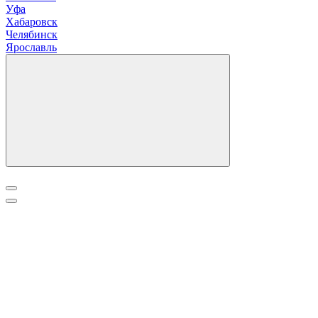
Уфа
Х
абаровск
Ч
елябинск
Я
рославль