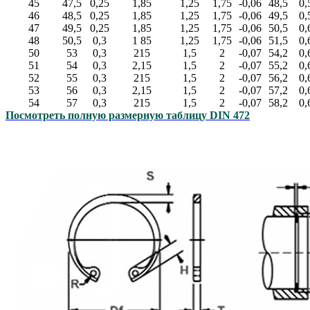
45
47,5
0,25
1,85
1,25
1,75
-0,06
48,5
0,
46
48,5
0,25
1,85
1,25
1,75
-0,06
49,5
0,
47
49,5
0,25
1,85
1,25
1,75
-0,06
50,5
0,
48
50,5
0,3
1 85
1,25
1,75
-0,06
51,5
0,
50
53
0,3
215
1,5
2
-0,07
54,2
0,
51
54
0,3
2,15
1,5
2
-0,07
55,2
0,
52
55
0,3
215
1,5
2
-0,07
56,2
0,
53
56
0,3
2,15
1,5
2
-0,07
57,2
0,
54
57
0,3
215
1,5
2
-0,07
58,2
0,
Посмотреть полную размерную таблицу DIN 472