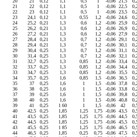
20
21
0,12
1,1
0,5
1
-0,06
21,5
0,
21
22
0,12
1,1
0,5
1
-0,06
22,5
0,
22
23
0,12
1,1
0,5
1
-0,06
23,5
0,
23
24,1
0,12
1,3
0,55
1,2
-0,06
24,6
0,
24
25,2
0,21
1,3
0,6
1,2
-0,06
25,9
0,
25
26,2
0,21
1,3
0,6
1,2
-0,06
26,9
0,
26
27,2
0,21
1,3
0,6
1,2
-0,06
27,9
0,
27
28,4
0,21
1,3
0,7
1,2
-0,06
29,1
0,
28
29,4
0,21
1,3
0,7
1,2
-0,06
30,1
0,
29
30,4
0,25
1,3
0,7
1,2
-0,06
31,1
0,
30
31,4
0,25
1,3
0,7
1,2
-0,06
32,1
0,
31
32,7
0,25
1,3
0,85
1,2
-0,06
33,4
0,
32
33,7
0,25
1,3
0,85
1,2
-0,06
34,4
0,
33
34,7
0,25
1,3
0,85
1,2
-0,06
35,5
0,
34
35,7
0,25
1,6
0,85
1,5
-0,06
36,5
0,
35
37
0,25
1,6
1
1,5
-0,06
37,8
0,
36
38
0,25
1,6
1
1,5
-0,06
33,8
0,
37
39
0,25
1,6
1
1,5
-0,06
39,8
0,
38
40
0,25
1,6
1
1,5
-0,06
40,8
0,
39
41
0,25
1 60
1
1,5
-0,06
42
0,
40
42,5
0,25
1,85
1,25
1,75
-0,06
43,5
0,
41
43,5
0,25
1,85
1,25
1,75
-0,06
44,5
0,
42
44,5
0,25
1,85
1,25
1,75
-0,06
45,5
0,
43
45,5
0,25
1 85
1,25
1,75
-0,06
46,5
0,
44
46,5
0,25
1,85
0,25
0,75
-0,06
47,5
0,