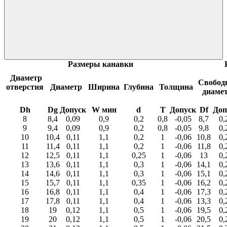
Размеры канавки
Диаметр
Свобод
отверстия
Диаметр
Ширина
Глубина
Толщина
диаме
Dh
Dg
Допуск
W мин
d
T
Допуск
Df
Доп
8
8,4
0,09
0,9
0,2
0,8
-0,05
8,7
0,
9
9,4
0,09
0,9
0,2
0,8
-0,05
9,8
0,
10
10,4
0,11
1,1
0,2
1
-0,06
10,8
0,
11
11,4
0,11
1,1
0,2
1
-0,06
11,8
0,
12
12,5
0,11
1,1
0,25
1
-0,06
13
0,
13
13,6
0,11
1,1
0,3
1
-0,06
14,1
0,
14
14,6
0,11
1,1
0,3
1
-0,06
15,1
0,
15
15,7
0,11
1,1
0,35
1
-0,06
16,2
0,
16
16,8
0,11
1,1
0,4
1
-0,06
17,3
0,
17
17,8
0,11
1,1
0,4
1
-0,06
13,3
0,
18
19
0,12
1,1
0,5
1
-0,06
19,5
0,
19
20
0,12
1,1
0,5
1
-0,06
20,5
0,