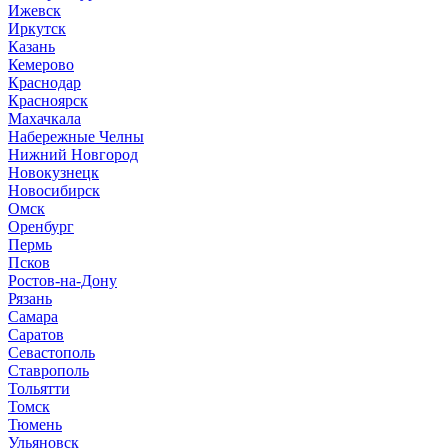
И
жевск
Иркутск
К
азань
Кемерово
Краснодар
Красноярск
М
ахачкала
Н
абережные Челны
Нижний Новгород
Новокузнецк
Новосибирск
О
мск
Оренбург
П
ермь
Псков
Р
остов-на-Дону
Рязань
С
амара
Саратов
Севастополь
Ставрополь
Т
ольятти
Томск
Тюмень
У
льяновск