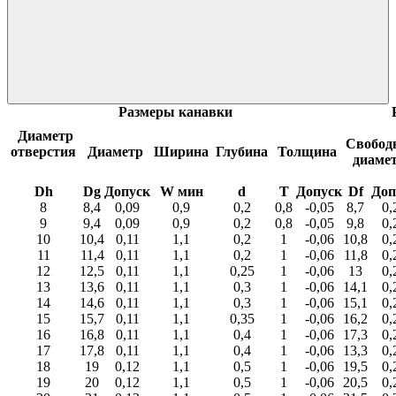
Размеры канавки
Диаметр
Свобод
отверстия
Диаметр
Ширина
Глубина
Толщина
диаме
Dh
Dg
Допуск
W мин
d
T
Допуск
Df
Доп
8
8,4
0,09
0,9
0,2
0,8
-0,05
8,7
0,
9
9,4
0,09
0,9
0,2
0,8
-0,05
9,8
0,
10
10,4
0,11
1,1
0,2
1
-0,06
10,8
0,
11
11,4
0,11
1,1
0,2
1
-0,06
11,8
0,
12
12,5
0,11
1,1
0,25
1
-0,06
13
0,
13
13,6
0,11
1,1
0,3
1
-0,06
14,1
0,
14
14,6
0,11
1,1
0,3
1
-0,06
15,1
0,
15
15,7
0,11
1,1
0,35
1
-0,06
16,2
0,
16
16,8
0,11
1,1
0,4
1
-0,06
17,3
0,
17
17,8
0,11
1,1
0,4
1
-0,06
13,3
0,
18
19
0,12
1,1
0,5
1
-0,06
19,5
0,
19
20
0,12
1,1
0,5
1
-0,06
20,5
0,