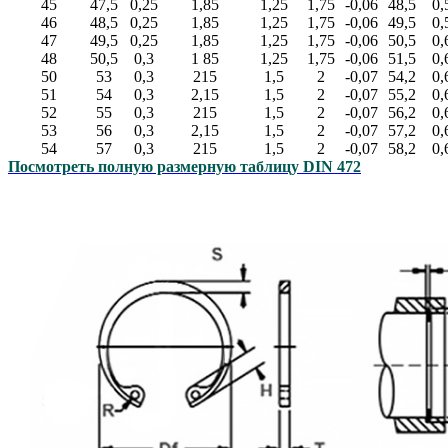
45
47,5
0,25
1,85
1,25
1,75
-0,06
48,5
0,
46
48,5
0,25
1,85
1,25
1,75
-0,06
49,5
0,
47
49,5
0,25
1,85
1,25
1,75
-0,06
50,5
0,
48
50,5
0,3
1 85
1,25
1,75
-0,06
51,5
0,
50
53
0,3
215
1,5
2
-0,07
54,2
0,
51
54
0,3
2,15
1,5
2
-0,07
55,2
0,
52
55
0,3
215
1,5
2
-0,07
56,2
0,
53
56
0,3
2,15
1,5
2
-0,07
57,2
0,
54
57
0,3
215
1,5
2
-0,07
58,2
0,
Посмотреть полную размерную таблицу DIN 472