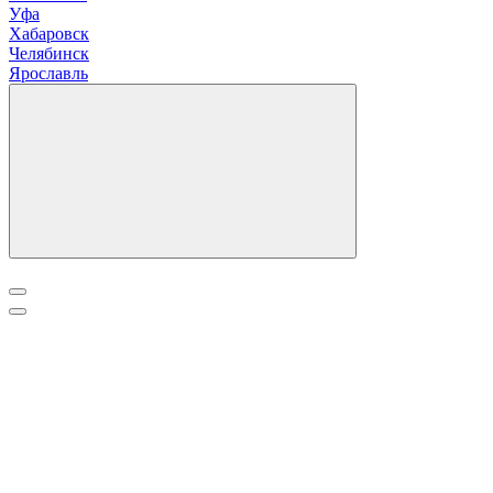
Уфа
Х
абаровск
Ч
елябинск
Я
рославль