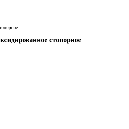
топорное
Оксидированное стопорное