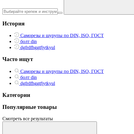
История
Саморезы и шурупы по DIN, ISO, ГОСТ
болт din
dgfrdfhggtfjytkyul
Часто ищут
Саморезы и шурупы по DIN, ISO, ГОСТ
болт din
dgfrdfhggtfjytkyul
Категории
Популярные товары
Смотреть все результаты