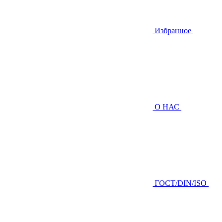
Избранное
О НАС
ГOCТ/DIN/ISO