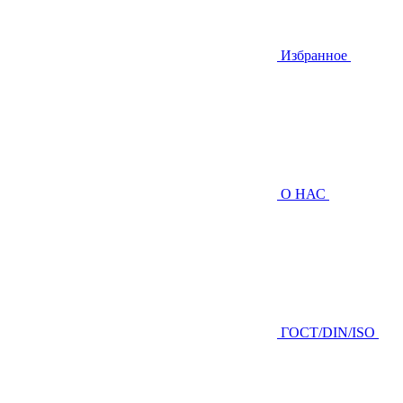
Избранное
О НАС
ГOCТ/DIN/ISO