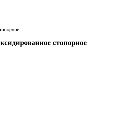
топорное
Оксидированное стопорное