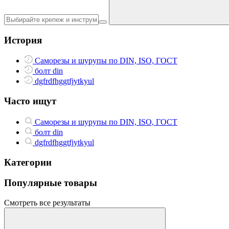
История
Саморезы и шурупы по DIN, ISO, ГОСТ
болт din
dgfrdfhggtfjytkyul
Часто ищут
Саморезы и шурупы по DIN, ISO, ГОСТ
болт din
dgfrdfhggtfjytkyul
Категории
Популярные товары
Смотреть все результаты