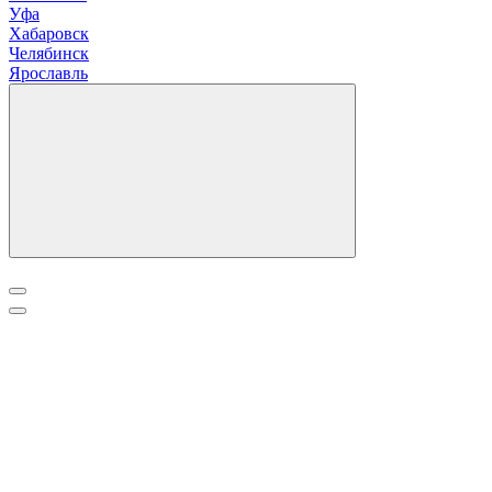
Уфа
Х
абаровск
Ч
елябинск
Я
рославль