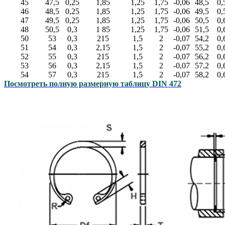
45
47,5
0,25
1,85
1,25
1,75
-0,06
48,5
0,
46
48,5
0,25
1,85
1,25
1,75
-0,06
49,5
0,
47
49,5
0,25
1,85
1,25
1,75
-0,06
50,5
0,
48
50,5
0,3
1 85
1,25
1,75
-0,06
51,5
0,
50
53
0,3
215
1,5
2
-0,07
54,2
0,
51
54
0,3
2,15
1,5
2
-0,07
55,2
0,
52
55
0,3
215
1,5
2
-0,07
56,2
0,
53
56
0,3
2,15
1,5
2
-0,07
57,2
0,
54
57
0,3
215
1,5
2
-0,07
58,2
0,
Посмотреть полную размерную таблицу DIN 472