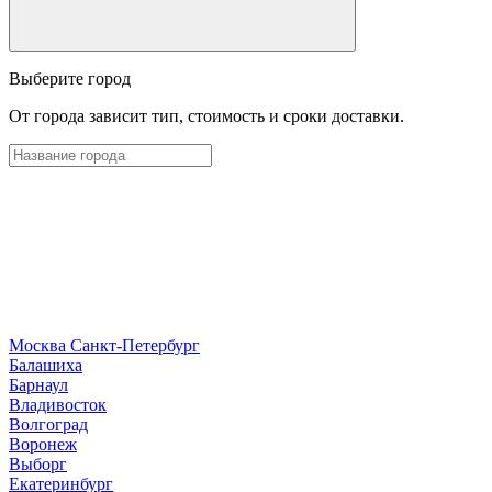
Выберите город
От города зависит тип, стоимость и сроки доставки.
Москва
Санкт-Петербург
Б
алашиха
Барнаул
В
ладивосток
Волгоград
Воронеж
Выборг
Е
катеринбург