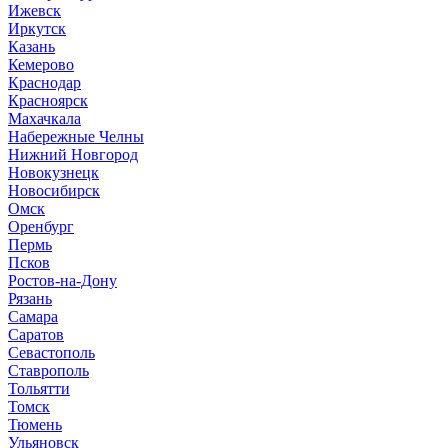
И
жевск
Иркутск
К
азань
Кемерово
Краснодар
Красноярск
М
ахачкала
Н
абережные Челны
Нижний Новгород
Новокузнецк
Новосибирск
О
мск
Оренбург
П
ермь
Псков
Р
остов-на-Дону
Рязань
С
амара
Саратов
Севастополь
Ставрополь
Т
ольятти
Томск
Тюмень
У
льяновск