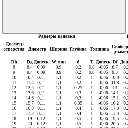
Размеры канавки
Диаметр
Свобод
отверстия
Диаметр
Ширина
Глубина
Толщина
диаме
Dh
Dg
Допуск
W мин
d
T
Допуск
Df
Доп
8
8,4
0,09
0,9
0,2
0,8
-0,05
8,7
0,
9
9,4
0,09
0,9
0,2
0,8
-0,05
9,8
0,
10
10,4
0,11
1,1
0,2
1
-0,06
10,8
0,
11
11,4
0,11
1,1
0,2
1
-0,06
11,8
0,
12
12,5
0,11
1,1
0,25
1
-0,06
13
0,
13
13,6
0,11
1,1
0,3
1
-0,06
14,1
0,
14
14,6
0,11
1,1
0,3
1
-0,06
15,1
0,
15
15,7
0,11
1,1
0,35
1
-0,06
16,2
0,
16
16,8
0,11
1,1
0,4
1
-0,06
17,3
0,
17
17,8
0,11
1,1
0,4
1
-0,06
13,3
0,
18
19
0,12
1,1
0,5
1
-0,06
19,5
0,
19
20
0,12
1,1
0,5
1
-0,06
20,5
0,