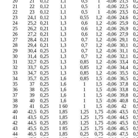
20
21
0,12
1,1
0,5
1
-0,06
21,5
0,
21
22
0,12
1,1
0,5
1
-0,06
22,5
0,
22
23
0,12
1,1
0,5
1
-0,06
23,5
0,
23
24,1
0,12
1,3
0,55
1,2
-0,06
24,6
0,
24
25,2
0,21
1,3
0,6
1,2
-0,06
25,9
0,
25
26,2
0,21
1,3
0,6
1,2
-0,06
26,9
0,
26
27,2
0,21
1,3
0,6
1,2
-0,06
27,9
0,
27
28,4
0,21
1,3
0,7
1,2
-0,06
29,1
0,
28
29,4
0,21
1,3
0,7
1,2
-0,06
30,1
0,
29
30,4
0,25
1,3
0,7
1,2
-0,06
31,1
0,
30
31,4
0,25
1,3
0,7
1,2
-0,06
32,1
0,
31
32,7
0,25
1,3
0,85
1,2
-0,06
33,4
0,
32
33,7
0,25
1,3
0,85
1,2
-0,06
34,4
0,
33
34,7
0,25
1,3
0,85
1,2
-0,06
35,5
0,
34
35,7
0,25
1,6
0,85
1,5
-0,06
36,5
0,
35
37
0,25
1,6
1
1,5
-0,06
37,8
0,
36
38
0,25
1,6
1
1,5
-0,06
33,8
0,
37
39
0,25
1,6
1
1,5
-0,06
39,8
0,
38
40
0,25
1,6
1
1,5
-0,06
40,8
0,
39
41
0,25
1 60
1
1,5
-0,06
42
0,
40
42,5
0,25
1,85
1,25
1,75
-0,06
43,5
0,
41
43,5
0,25
1,85
1,25
1,75
-0,06
44,5
0,
42
44,5
0,25
1,85
1,25
1,75
-0,06
45,5
0,
43
45,5
0,25
1 85
1,25
1,75
-0,06
46,5
0,
44
46,5
0,25
1,85
0,25
0,75
-0,06
47,5
0,