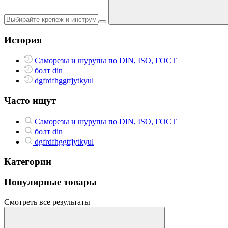
История
Саморезы и шурупы по DIN, ISO, ГОСТ
болт din
dgfrdfhggtfjytkyul
Часто ищут
Саморезы и шурупы по DIN, ISO, ГОСТ
болт din
dgfrdfhggtfjytkyul
Категории
Популярные товары
Смотреть все результаты