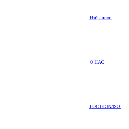
Избранное
О НАС
ГOCТ/DIN/ISO