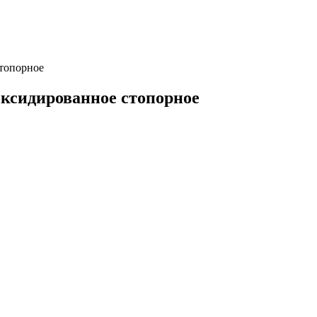
топорное
Оксидированное стопорное