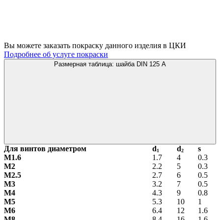
Вы можете заказать покраску данного изделия в ЦКИ
Подробнее об услуге покраски
Размерная таблица: шайба DIN 125 A
Для винтов диаметром
d
d
s
1
2
М1.6
1.7
4
0.3
М2
2.2
5
0.3
М2.5
2.7
6
0.5
М3
3.2
7
0.5
М4
4.3
9
0.8
М5
5.3
10
1
М6
6.4
12
1.6
М8
8.4
16
1.6