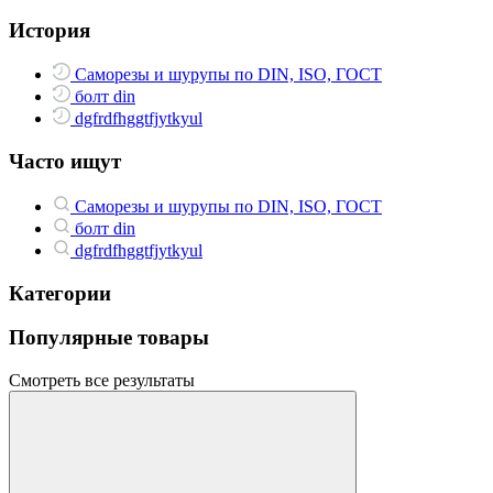
История
Саморезы и шурупы по DIN, ISO, ГОСТ
болт din
dgfrdfhggtfjytkyul
Часто ищут
Саморезы и шурупы по DIN, ISO, ГОСТ
болт din
dgfrdfhggtfjytkyul
Категории
Популярные товары
Смотреть все результаты