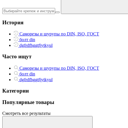
История
Саморезы и шурупы по DIN, ISO, ГОСТ
болт din
dgfrdfhggtfjytkyul
Часто ищут
Саморезы и шурупы по DIN, ISO, ГОСТ
болт din
dgfrdfhggtfjytkyul
Категории
Популярные товары
Смотреть все результаты