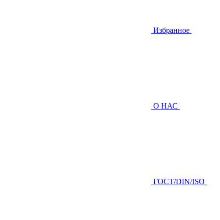
Избранное
О НАС
ГOCТ/DIN/ISO