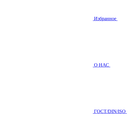
Избранное
О НАС
ГOCТ/DIN/ISO