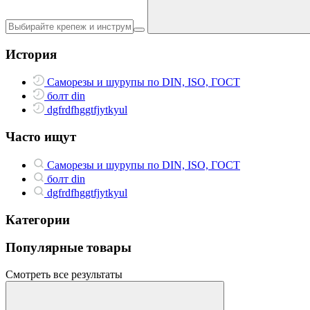
История
Саморезы и шурупы по DIN, ISO, ГОСТ
болт din
dgfrdfhggtfjytkyul
Часто ищут
Саморезы и шурупы по DIN, ISO, ГОСТ
болт din
dgfrdfhggtfjytkyul
Категории
Популярные товары
Смотреть все результаты