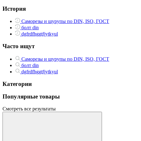
История
Саморезы и шурупы по DIN, ISO, ГОСТ
болт din
dgfrdfhggtfjytkyul
Часто ищут
Саморезы и шурупы по DIN, ISO, ГОСТ
болт din
dgfrdfhggtfjytkyul
Категории
Популярные товары
Смотреть все результаты