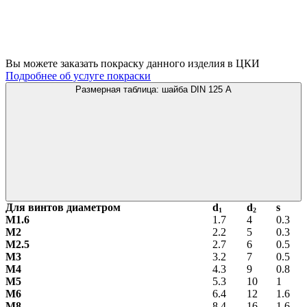
Вы можете заказать покраску данного изделия в ЦКИ
Подробнее об услуге покраски
Размерная таблица: шайба DIN 125 A
Для винтов диаметром
d
d
s
1
2
М1.6
1.7
4
0.3
М2
2.2
5
0.3
М2.5
2.7
6
0.5
М3
3.2
7
0.5
М4
4.3
9
0.8
М5
5.3
10
1
М6
6.4
12
1.6
М8
8.4
16
1.6