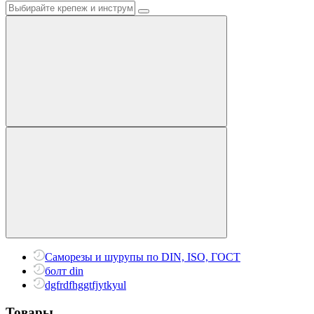
Саморезы и шурупы по DIN, ISO, ГОСТ
болт din
dgfrdfhggtfjytkyul
Товары