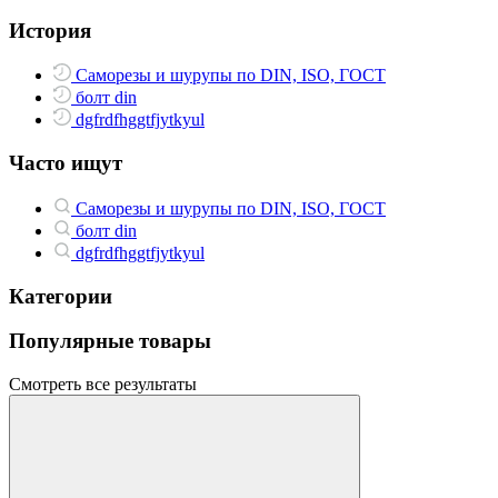
История
Саморезы и шурупы по DIN, ISO, ГОСТ
болт din
dgfrdfhggtfjytkyul
Часто ищут
Саморезы и шурупы по DIN, ISO, ГОСТ
болт din
dgfrdfhggtfjytkyul
Категории
Популярные товары
Смотреть все результаты