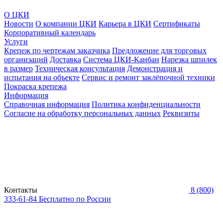
О ЦКИ
Новости
О компании ЦКИ
Карьера в ЦКИ
Сертификаты
Корпоративный календарь
Услуги
Крепеж по чертежам заказчика
Предложение для торговых
организаций
Доставка
Система ЦКИ-Канбан
Нарезка шпилек
в размер
Техническая консультация
Демонстрация и
испытания на объекте
Сервис и ремонт заклёпочной техники
Покраска крепежа
Информация
Справочная информация
Политика конфиденциальности
Согласие на обработку персональных данных
Реквизиты
Контакты
8 (800)
333-61-84
Бесплатно по России