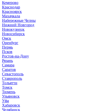
Кемерово
Краснодар
Красноярск
М
ахачкала
Н
абережные Челны
Нижний Новгород
Новокузнецк
Новосибирск
О
мск
Оренбург
П
ермь
Псков
Р
остов-на-Дону
Рязань
С
амара
Саратов
Севастополь
Ставрополь
Т
ольятти
Томск
Тюмень
У
льяновск
Уфа
Х
абаровск
Ч
елябинск