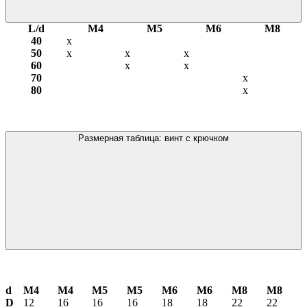
L/d
М4
М5
М6
М8
40
х
50
х
х
х
60
х
х
70
х
80
х
Размерная таблица: винт с крючком
d
М4
М4
М5
М5
М6
М6
М8
М8
D
12
16
16
16
18
18
22
22