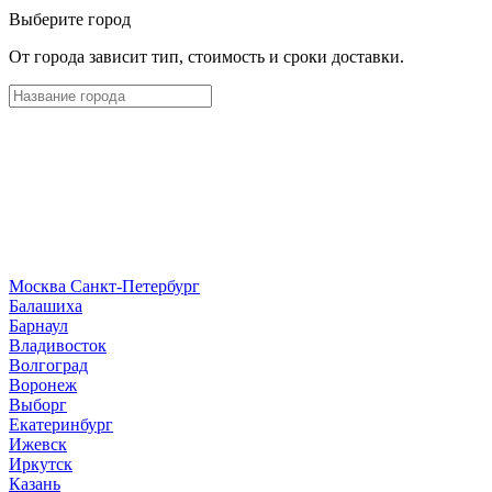
Выберите город
От города зависит тип, стоимость и сроки доставки.
Москва
Санкт-Петербург
Б
алашиха
Барнаул
В
ладивосток
Волгоград
Воронеж
Выборг
Е
катеринбург
И
жевск
Иркутск
К
азань