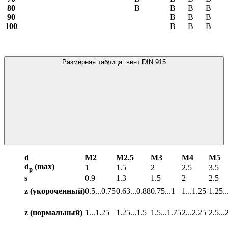
80
В
В
В
В
90
В
В
В
100
В
В
В
Размерная таблица: винт DIN 915
d
М2
М2.5
М3
М4
М5
d
(max)
1
1.5
2
2.5
3.5
p
s
0.9
1.3
1.5
2
2.5
z (укороченный)
0.5...0.75
0.63...0.88
0.75...1
1...1.25
1.25..
z (нормальный)
1...1.25
1.25...1.5
1.5...1.75
2...2.25
2.5...