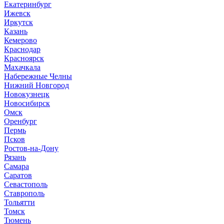
Е
катеринбург
И
жевск
Иркутск
К
азань
Кемерово
Краснодар
Красноярск
М
ахачкала
Н
абережные Челны
Нижний Новгород
Новокузнецк
Новосибирск
О
мск
Оренбург
П
ермь
Псков
Р
остов-на-Дону
Рязань
С
амара
Саратов
Севастополь
Ставрополь
Т
ольятти
Томск
Тюмень