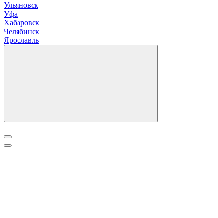
У
льяновск
Уфа
Х
абаровск
Ч
елябинск
Я
рославль