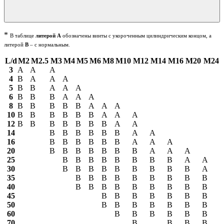
*
В таблице
литерой А
обозначены винты с укороченным цилиндрическим концом, а
литерой
В
– с нормальным.
L/d
М2
М2.5
М3
М4
М5
М6
М8
М10
М12
М14
М16
М20
М24
3
А
А
А
4
В
А
А
А
5
В
В
А
А
А
6
В
В
В
А
А
А
8
В
В
В
В
В
А
А
А
10
В
В
В
В
В
В
А
А
А
12
В
В
В
В
В
В
В
А
А
14
В
В
В
В
В
В
А
А
16
В
В
В
В
В
В
А
А
А
20
В
В
В
В
В
В
В
А
А
А
25
В
В
В
В
В
В
В
В
А
А
30
В
В
В
В
В
В
В
В
В
А
35
В
В
В
В
В
В
В
В
В
40
В
В
В
В
В
В
В
В
В
45
В
В
В
В
В
В
В
50
В
В
В
В
В
В
В
60
В
В
В
В
В
В
70
В
В
В
В