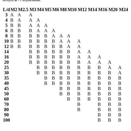
L/d
М2
М2.5
М3
М4
М5
М6
М8
М10
М12
М14
М16
М20
М24
3
А
А
А
4
В
А
А
А
5
В
В
А
А
А
6
В
В
В
А
А
А
8
В
В
В
В
В
А
А
А
10
В
В
В
В
В
В
А
А
А
12
В
В
В
В
В
В
В
А
А
14
В
В
В
В
В
В
А
А
16
В
В
В
В
В
В
А
А
А
20
В
В
В
В
В
В
В
А
А
А
25
В
В
В
В
В
В
В
В
А
А
30
В
В
В
В
В
В
В
В
В
А
35
В
В
В
В
В
В
В
В
В
40
В
В
В
В
В
В
В
В
В
45
В
В
В
В
В
В
В
50
В
В
В
В
В
В
В
60
В
В
В
В
В
В
70
В
В
В
В
80
В
В
В
В
90
В
В
В
100
В
В
В