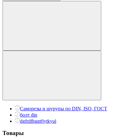
Саморезы и шурупы по DIN, ISO, ГОСТ
болт din
dgfrdfhggtfjytkyul
Товары