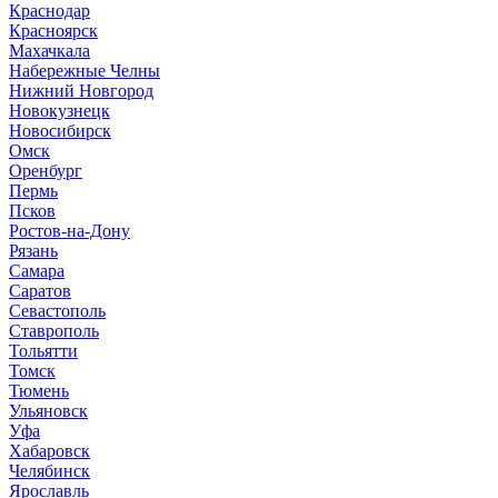
Краснодар
Красноярск
М
ахачкала
Н
абережные Челны
Нижний Новгород
Новокузнецк
Новосибирск
О
мск
Оренбург
П
ермь
Псков
Р
остов-на-Дону
Рязань
С
амара
Саратов
Севастополь
Ставрополь
Т
ольятти
Томск
Тюмень
У
льяновск
Уфа
Х
абаровск
Ч
елябинск
Я
рославль