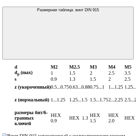
Размерная таблица: винт DIN 915
d
М2
М2.5
М3
М4
М5
d
(max)
1
1.5
2
2.5
3.5
p
s
0.9
1.3
1.5
2
2.5
z (укороченный)
0.5...0.75
0.63...0.88
0.75...1
1...1.25
1.25..
z (нормальный)
1...1.25
1.25...1.5
1.5...1.75
2...2.25
2.5...
размеры бит/6-
HEX
HEX
HEX
гранных
HEX 1.3
HEX 
0.9
1.5
2.0
ключей