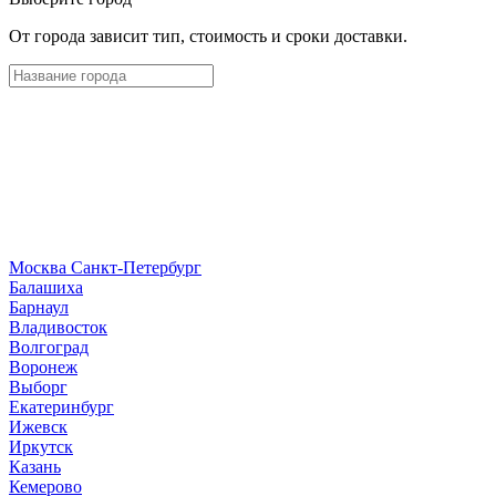
От города зависит тип, стоимость и сроки доставки.
Москва
Санкт-Петербург
Б
алашиха
Барнаул
В
ладивосток
Волгоград
Воронеж
Выборг
Е
катеринбург
И
жевск
Иркутск
К
азань
Кемерово